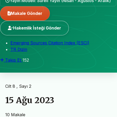
Yayın Modeli: Süreli Yayın (Nisan - Ağustos - Aralık)
Makale Gönder
Hakemlik İsteği Gönder
Emerging Sources Citation Index (ESCI)
TR Dizin
Takip Et
152
Cilt 8 , Sayı 2
15 Ağu 2023
10 Makale