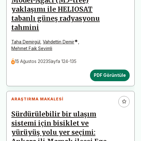
Model-Ağacı (M5-tree)
yaklaşımı ile HELIOSAT
tabanlı güneş radyasyonu
tahmini
*
Taha Demirgül
,
Vahdettin Demir
,
Mehmet Faik Sevimli
15 Ağustos 2023
Sayfa 124-135
PDF Görüntüle
ARAŞTIRMA MAKALESI
Sürdürülebilir bir ulaşım
sistemi için bisiklet ve
yürüyüş yolu yer seçimi: