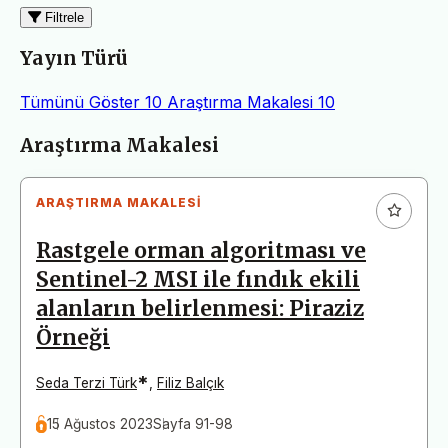
Filtrele
Yayın Türü
Tümünü Göster
10
Araştırma Makalesi
10
Makaleler
Araştırma Makalesi
ARAŞTIRMA MAKALESI
Rastgele orman algoritması ve
Sentinel-2 MSI ile fındık ekili
alanların belirlenmesi: Piraziz
Örneği
*
Seda Terzi Türk
,
Filiz Balçık
15 Ağustos 2023
Sayfa 91-98