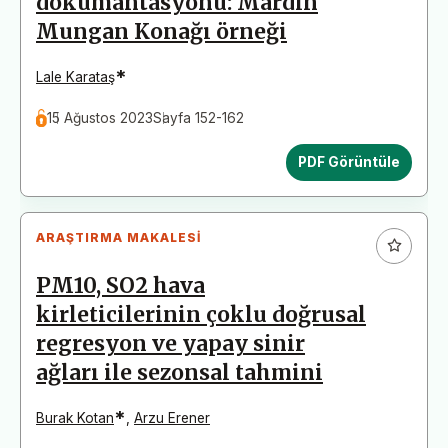
dokümantasyonu: Mardin
Mungan Konağı örneği
*
Lale Karataş
15 Ağustos 2023
Sayfa 152-162
PDF Görüntüle
ARAŞTIRMA MAKALESI
PM10, SO2 hava
kirleticilerinin çoklu doğrusal
regresyon ve yapay sinir
ağları ile sezonsal tahmini
*
Burak Kotan
,
Arzu Erener