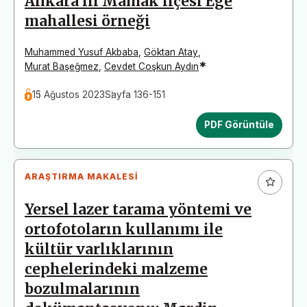
Ankara ili Mamak ilçesi Ege
mahallesi örneği
Muhammed Yusuf Akbaba
,
Göktan Atay
,
*
Murat Başeğmez
,
Cevdet Coşkun Aydın
15 Ağustos 2023
Sayfa 136-151
PDF Görüntüle
ARAŞTIRMA MAKALESI
Yersel lazer tarama yöntemi ve
ortofotoların kullanımı ile
kültür varlıklarının
cephelerindeki malzeme
bozulmalarının