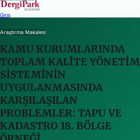
Giriş
Araştırma Makalesi
KAMU KURUMLARINDA
TOPLAM KALİTE YÖNETİM
SİSTEMİNİN
UYGULANMASINDA
KARŞILAŞILAN
PROBLEMLER: TAPU VE
KADASTRO 18. BÖLGE
ÖRNEĞİ