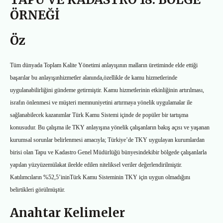
ÖRNEĞİ
Öz
Tüm dünyada Toplam Kalite Yönetimi anlayışının malların üretiminde elde ettiği
başarılar
bu anlayışın
hizmetler alanında
,
özellikle de kamu hizmetlerinde
uygulanabilirliği
ni gündeme getirmiştir. Kamu hizmetlerinin etkinliğinin
artırılması,
israfın önlenmesi ve müşteri memnuniyetini artırmaya yönelik
uygulamalar ile
sağlanabilecek kazanımlar Türk Kamu Sistemi içinde de popüle
r
bir tartışma
konusudur
. Bu çalışma ile
TKY anlayışına yönelik çalışanların bakış
açısı ve yaşanan
kurumsal sorunlar belirlenmesi amacıyla; Türkiye’de
TKY
uygulayan kurumlardan
birisi olan Tapu ve Kadastro Genel Müdürlüğü
bünyesinde
ki
bir bölgede
çalışanl
arla
yapılan yüz
yüze
mülakat
ile
elde edilen
niteliksel
veriler
değerlendirilmiştir.
K
atılımcıların %52
,5
’
i
nin
Türk Kamu
Sisteminin TKY içi
n uygun olmadığını
belirtikleri görülmüştür.
Anahtar Kelimeler