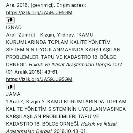
Ara. 2018, [çevrimiçi]. Erişim adresi:
https://izlik.org/JA59JJ95GM
ISNAD
Aral, Zümrüt - Kızgın, Yıldıray. “KAMU
KURUMLARINDA TOPLAM KALİTE YÖNETİM
SİSTEMİNİN UYGULANMASINDA KARŞILAŞILAN
PROBLEMLER: TAPU VE KADASTRO 18. BÖLGE
ÖRNEĞİ”.
Hukuk ve İktisat Araştırmaları Dergisi
10/2
(01 Aralık 2018): 43-61.
https://izlik.org/JA59JJ95GM
.
JAMA
1.Aral Z, Kızgın Y. KAMU KURUMLARINDA TOPLAM
KALİTE YÖNETİM SİSTEMİNİN UYGULANMASINDA
KARŞILAŞILAN PROBLEMLER: TAPU VE
KADASTRO 18. BÖLGE ÖRNEĞİ.
Hukuk ve İktisat
Araştırmaları Dergisi
. 2018;10:43–61.