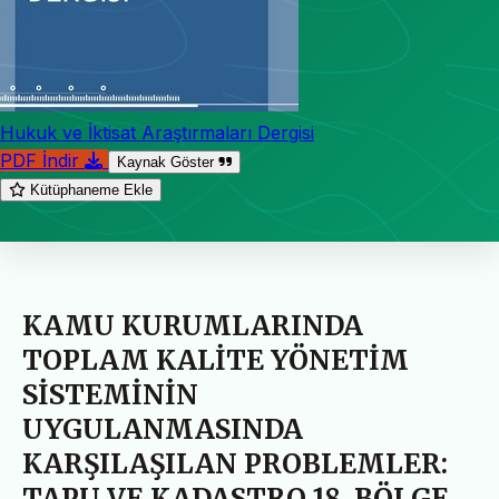
Hukuk ve İktisat Araştırmaları Dergisi
PDF İndir
Kaynak Göster
Kütüphaneme Ekle
KAMU KURUMLARINDA
TOPLAM KALİTE YÖNETİM
SİSTEMİNİN
UYGULANMASINDA
KARŞILAŞILAN PROBLEMLER:
TAPU VE KADASTRO 18. BÖLGE