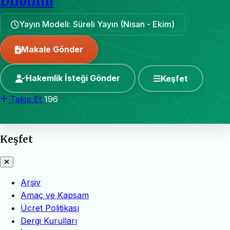
Dilbilim
Yayın Modeli: Süreli Yayın (Nisan - Ekim)
Makale Gönder
Hakemlik İsteği Gönder
Keşfet
Takip Et
196
Keşfet
Arşiv
Amaç ve Kapsam
Ücret Politikası
Dergi Kurulları