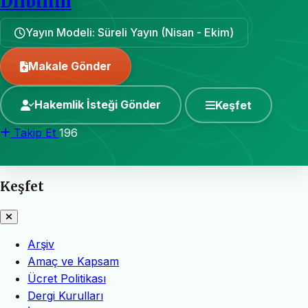
Dilbilim
Yayın Modeli: Süreli Yayın (Nisan - Ekim)
Makale Gönder
Hakemlik İsteği Gönder
Keşfet
Takip Et
196
Keşfet
Arşiv
Amaç ve Kapsam
Ücret Politikası
Dergi Kurulları