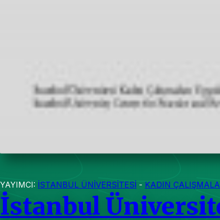
YAYIMCI:
İSTANBUL ÜNİVERSİTESİ
-
KADIN ÇALIŞMALA
İstanbul Üniversit