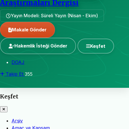
Araştırmaları Dergisi
Yayın Modeli: Süreli Yayın (Nisan - Ekim)
Makale Gönder
Hakemlik İsteği Gönder
Keşfet
DOAJ
Takip Et
355
Keşfet
Arşiv
Amaç ve Kapsam