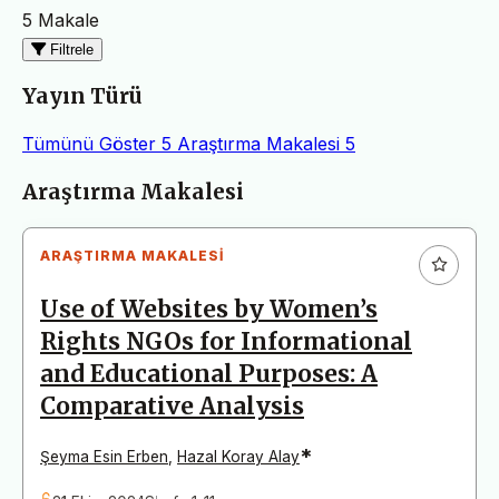
5 Makale
Filtrele
Yayın Türü
Tümünü Göster
5
Araştırma Makalesi
5
Makaleler
Araştırma Makalesi
ARAŞTIRMA MAKALESI
Use of Websites by Women’s
Rights NGOs for Informational
and Educational Purposes: A
Comparative Analysis
*
Şeyma Esin Erben
,
Hazal Koray Alay