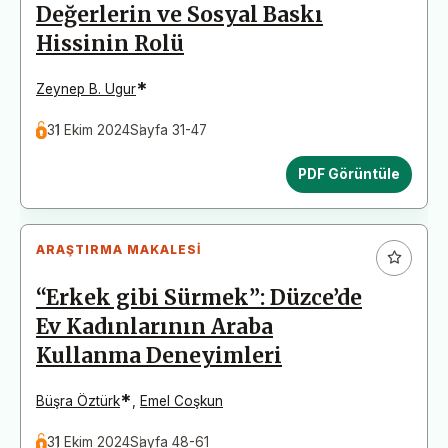
Değerlerin ve Sosyal Baskı
Hissinin Rolü
*
Zeynep B. Ugur
31 Ekim 2024
Sayfa 31-47
PDF Görüntüle
ARAŞTIRMA MAKALESI
“Erkek gibi Sürmek”: Düzce’de
Ev Kadınlarının Araba
Kullanma Deneyimleri
*
Büşra Öztürk
,
Emel Coşkun
31 Ekim 2024
Sayfa 48-61