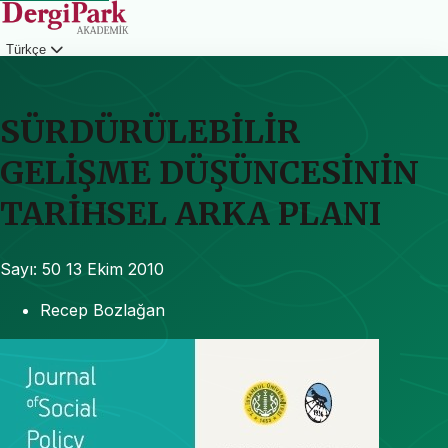
Türkçe
Giriş
SÜRDÜRÜLEBİLİR
GELİŞME DÜŞÜNCESİNİN
TARİHSEL ARKA PLANI
Sayı: 50
13 Ekim 2010
Recep Bozlağan