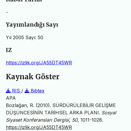
-
Yayımlandığı Sayı
Yıl 2005 Sayı: 50
IZ
https://izlik.org/JA55DT45WR
Kaynak Göster
RIS
/
Bibtex
APA
Bozlağan, R. (2010). SÜRDÜRÜLEBİLİR GELİŞME
DÜŞÜNCESİNİN TARİHSEL ARKA PLANI.
Sosyal
Siyaset Konferansları Dergisi
,
50
, 1011-1028.
https://izlik.org/JA55DT45WR