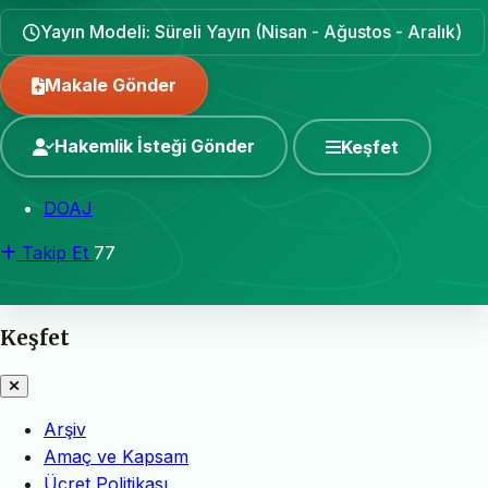
Yayın Modeli: Süreli Yayın (Nisan - Ağustos - Aralık)
Makale Gönder
Hakemlik İsteği Gönder
Keşfet
DOAJ
Takip Et
77
Keşfet
Arşiv
Amaç ve Kapsam
Ücret Politikası