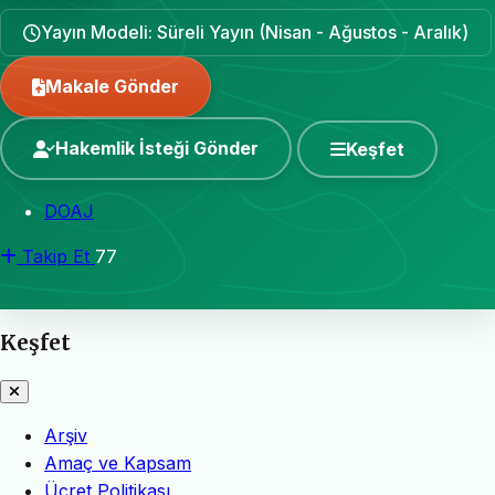
Yayın Modeli: Süreli Yayın (Nisan - Ağustos - Aralık)
Makale Gönder
Hakemlik İsteği Gönder
Keşfet
DOAJ
Takip Et
77
Keşfet
Arşiv
Amaç ve Kapsam
Ücret Politikası