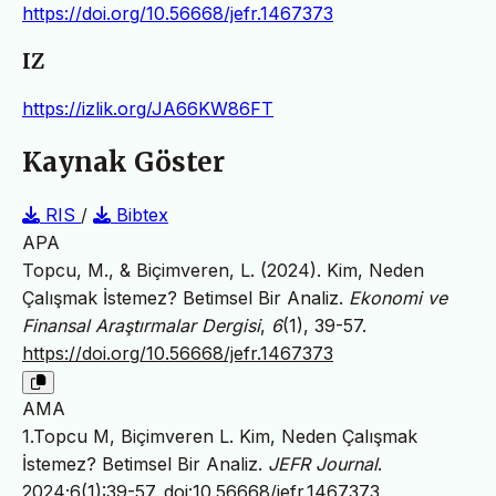
https://doi.org/10.56668/jefr.1467373
IZ
https://izlik.org/JA66KW86FT
Kaynak Göster
RIS
/
Bibtex
APA
Topcu, M., & Biçimveren, L. (2024). Kim, Neden
Çalışmak İstemez? Betimsel Bir Analiz.
Ekonomi ve
Finansal Araştırmalar Dergisi
,
6
(1), 39-57.
https://doi.org/10.56668/jefr.1467373
AMA
1.Topcu M, Biçimveren L. Kim, Neden Çalışmak
İstemez? Betimsel Bir Analiz.
JEFR Journal
.
2024;6(1):39-57.
doi:10.56668/jefr.1467373