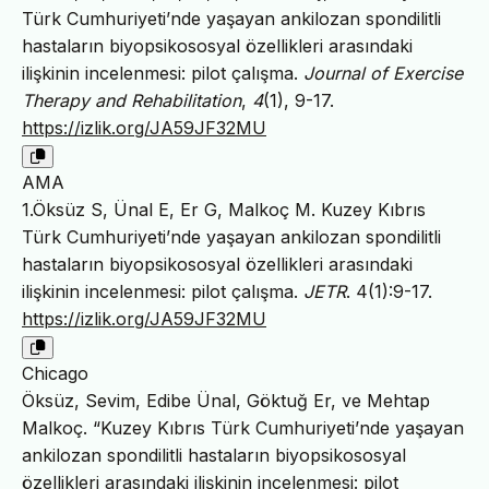
Türk Cumhuriyeti’nde yaşayan ankilozan spondilitli
hastaların biyopsikososyal özellikleri arasındaki
ilişkinin incelenmesi: pilot çalışma.
Journal of Exercise
Therapy and Rehabilitation
,
4
(1), 9-17.
https://izlik.org/JA59JF32MU
AMA
1.Öksüz S, Ünal E, Er G, Malkoç M. Kuzey Kıbrıs
Türk Cumhuriyeti’nde yaşayan ankilozan spondilitli
hastaların biyopsikososyal özellikleri arasındaki
ilişkinin incelenmesi: pilot çalışma.
JETR
. 4(1):9-17.
https://izlik.org/JA59JF32MU
Chicago
Öksüz, Sevim, Edibe Ünal, Göktuğ Er, ve Mehtap
Malkoç. “Kuzey Kıbrıs Türk Cumhuriyeti’nde yaşayan
ankilozan spondilitli hastaların biyopsikososyal
özellikleri arasındaki ilişkinin incelenmesi: pilot