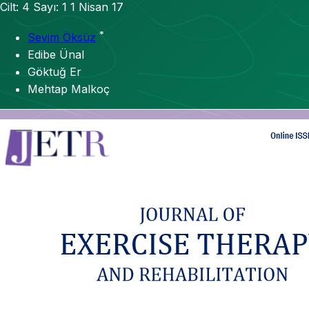
Cilt: 4
Sayı: 1
1 Nisan 17
*
Sevim Öksüz
Edibe Ünal
Göktuğ Er
Mehtap Malkoç