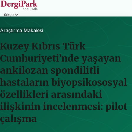
Türkçe
Giriş
Araştırma Makalesi
Kuzey Kıbrıs Türk
Cumhuriyeti’nde yaşayan
ankilozan spondilitli
hastaların biyopsikososyal
özellikleri arasındaki
ilişkinin incelenmesi: pilot
çalışma