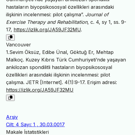
hastaların biyopsikososyal özellikleri arasındaki
ilişkinin incelenmesi: pilot çalışma”.
Journal of
Exercise Therapy and Rehabilitation
, c. 4, sy 1, ss. 9-
17,
https://izlik.org/JA59JF32MU
.
Vancouver
1.Sevim Öksüz, Edibe Ünal, Göktuğ Er, Mehtap
Malkoç. Kuzey Kıbrıs Türk Cumhuriyeti’nde yaşayan
ankilozan spondilitli hastaların biyopsikososyal
özellikleri arasındaki ilişkinin incelenmesi: pilot
çalışma. JETR [Internet]. 4(1):9-17. Erişim adresi:
https://izlik.org/JA59JF32MU
Arşiv
Cilt: 4 Sayı: 1 , 30.03.0017
Makale İstatistikleri