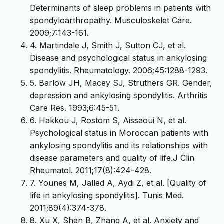
Determinants of sleep problems in patients with
spondyloarthropathy. Musculoskelet Care.
2009;7:143-161.
4. Martindale J, Smith J, Sutton CJ, et al.
Disease and psychological status in ankylosing
spondylitis. Rheumatology. 2006;45:1288-1293.
5. Barlow JH, Macey SJ, Struthers GR. Gender,
depression and ankylosing spondylitis. Arthritis
Care Res. 1993;6:45-51.
6. Hakkou J, Rostom S, Aissaoui N, et al.
Psychological status in Moroccan patients with
ankylosing spondylitis and its relationships with
disease parameters and quality of life.J Clin
Rheumatol. 2011;17(8):424-428.
7. Younes M, Jalled A, Aydi Z, et al. [Quality of
life in ankylosing spondylitis]. Tunis Med.
2011;89(4):374-378.
8. Xu X, Shen B, Zhang A, et al. Anxiety and