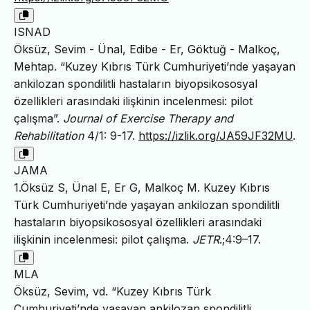
ISNAD
Öksüz, Sevim - Ünal, Edibe - Er, Göktuğ - Malkoç,
Mehtap. “Kuzey Kıbrıs Türk Cumhuriyeti’nde yaşayan
ankilozan spondilitli hastaların biyopsikososyal
özellikleri arasındaki ilişkinin incelenmesi: pilot
çalışma”.
Journal of Exercise Therapy and
Rehabilitation
4/1: 9-17.
https://izlik.org/JA59JF32MU
.
JAMA
1.Öksüz S, Ünal E, Er G, Malkoç M. Kuzey Kıbrıs
Türk Cumhuriyeti’nde yaşayan ankilozan spondilitli
hastaların biyopsikososyal özellikleri arasındaki
ilişkinin incelenmesi: pilot çalışma.
JETR
.;4:9–17.
MLA
Öksüz, Sevim, vd. “Kuzey Kıbrıs Türk
Cumhuriyeti’nde yaşayan ankilozan spondilitli