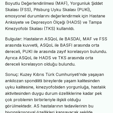
Boyutlu Değerlendirilmesi (MAF), Yorgunluk Şiddet
Skalası (FSS), Pitsburg Uyku Skalası (PUKİ),
emosyonel durumlarını değerlendirmek için Hastane
Anksiyete ve Depresyon Ölçeği (HADS) ve Tampa
Kinezyofobi Skalası (TKS) kullanıldı.
Bulgular: Hastaların ASQoL ile BASDAI, MAF ve FSS
arasında kuvvetli, ASQoL ile BASFI arasında orta
dereceli, PUKI ile arasında zayıf korelasyon bulundu.
Ayrıca ASQoL ile HADS ve TKS arasında orta
dereceli korelasyon olduğu bulundu.
Sonuç: Kuzey Kıbrıs Türk Cumhuriyeti’nde yaşayan
ankilozan spondilitli bireylerde yaşam kalitesinden
uyku kalitesine, kinezyofobiden yorgunluğa, hastalık
aktivitesinden duygu durum özelliklerine kadar pek
çok problemin birbirleriyle ilişkili olduğu
görülmektedir. AS hastalarının tedavilerinin bu
biyopsikososyal özellikleri kapsayacak şekilde