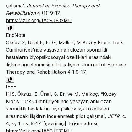
çalışma”.
Journal of Exercise Therapy and
Rehabilitation
4 (1): 9-17.
https://izlik.org/JA59JF32MU
.
EndNote
Öksüz S, Ünal E, Er G, Malkoç M Kuzey Kıbrıs Türk
Cumhuriyeti’nde yaşayan ankilozan spondilitli
hastaların biyopsikososyal özellikleri arasındaki
ilişkinin incelenmesi: pilot çalışma. Journal of Exercise
Therapy and Rehabilitation 4 1 9–17.
IEEE
[1]S. Öksüz, E. Ünal, G. Er, ve M. Malkoç, “Kuzey
Kıbrıs Türk Cumhuriyeti’nde yaşayan ankilozan
spondilitli hastaların biyopsikososyal özellikleri
arasındaki ilişkinin incelenmesi: pilot çalışma”,
JETR
, c.
4, sy 1, ss. 9–17, [çevrimiçi]. Erişim adresi:
https://izlik.org/JA59JF32MU