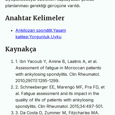
planlanması gerektiği görüşüne varıldı.
Anahtar Kelimeler
Ankilozan spondilit,Yaşam
kalitesi,Yorgunluk,Uyku
Kaynakça
1. Ibn Yacoub Y, Amine B, Laatiris A, et al.
Assessment of fatigue in Moroccan patients
with ankylosing spondylitis. Clin Rheumatol.
2010;29(11):1295-1299.
2. Schneeberger EE, Marengo MF, Pra FD, et
al. Fatigue assessment and its impact in the
quality of life of patients with ankylosing
spondylitis. Clin Rheumatol. 2015;34:497-501.
3. Da Costa D, Zummer M, Fitzcharles MA.