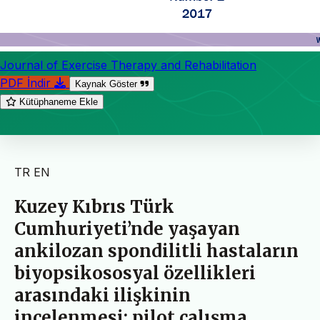
Journal of Exercise Therapy and Rehabilitation
PDF İndir
Kaynak Göster
Kütüphaneme Ekle
TR
EN
Kuzey Kıbrıs Türk
Cumhuriyeti’nde yaşayan
ankilozan spondilitli hastaların
biyopsikososyal özellikleri
arasındaki ilişkinin
incelenmesi: pilot çalışma