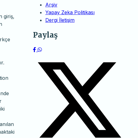
,
Arşiv
Yapay Zeka Politikası
 giriş,
Dergi İletişim
n
Paylaş
ürkçe
r.
tion
inde
r
ki
lanılan
naktaki