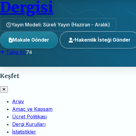
Dergisi
Yayın Modeli: Süreli Yayın (Haziran - Aralık)
Makale Gönder
Hakemlik İsteği Gönder
Takip Et
74
Keşfet
Arşiv
Amaç ve Kapsam
Ücret Politikası
Dergi Kurulları
İstatistikler