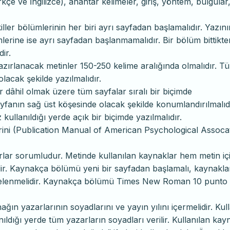
rkçe ve İngilizce), anahtar kelimeler, giriş, yöntem, bulgular
killer bölümlerinin her biri ayrı sayfadan başlamalıdır. Yazının
lerine ise ayrı sayfadan başlanmamalıdır. Bir bölüm bittikte
ir.
 hazırlanacak metinler 150-250 kelime aralığında olmalıdır. T
acak şekilde yazılmalıdır.
ller dâhil olmak üzere tüm sayfalar sıralı bir biçimde
yfanın sağ üst köşesinde olacak şekilde konumlandırılmalıdı
z kullanıldığı yerde açık bir biçimde yazılmalıdır.
erini (Publication Manual of American Psychological Assoca
lar sorumludur. Metinde kullanılan kaynaklar hem metin iç
r. Kaynakça bölümü yeni bir sayfadan başlamalı, kaynakla
 listelenmelidir. Kaynakça bölümü Times New Roman 10 punto i
nağın yazarlarının soyadlarını ve yayın yılını içermelidir. Kul
ıldığı yerde tüm yazarların soyadları verilir. Kullanılan kay