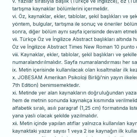
v. Yazılar sırasıyla başlık (Türkçe ve İngilizce), öz (Tü
tartışma kaynaklar bölümlerini içermelidir.
vi. Öz, kaynaklar, ekler, tablolar, şekil başlıkları ve şe
yöntem, bulgular, tartışma ile sonuç ve öneriler bölüm
sonra, diğer bölüm aynı sayfa içerisinde devam etmelid
vii. Türkçe Öz ve İngilizce Abstract başlıkları altında
Öz ve İngilizce Abstract Times New Roman 10 punto ol
viii. Kaynaklar, ekler, tablolar, şekil başlıkları ve şeki
numaralandırılmalıdır. Sayfa numaralandırması her sa
ix. Metin içerisinde kullanılacak olan kısaltmalar ilk ke
x. JOBESAM Amerikan Psikoloji Birliği’nin yayın ilkel
7th Edition) benimsemektedir.
xi. Metinde yer alan kaynakların doğruluğundan yazar
hem de metnin sonunda kaynakça kısmında verilmelidi
alfabetik sıralı, asılı paragraf (1,25 cm) formatında
yana yaslı olacak şekilde yazılmalıdır.
xii. Metin içinde yapılan atıflar yalnızca kullanılan kay
kaynaktaki yazar sayısı 1 veya 2 ise kaynağın ilk kullan