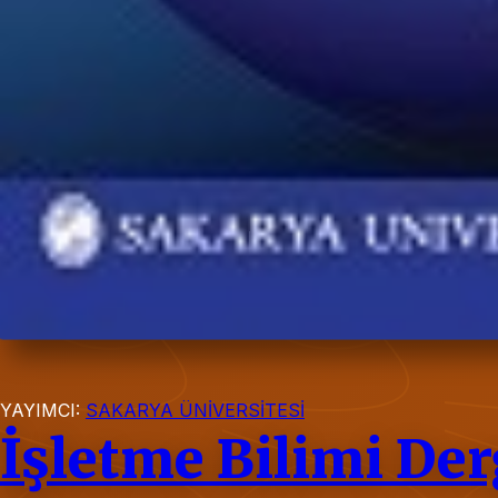
YAYIMCI:
SAKARYA ÜNİVERSİTESİ
İşletme Bilimi Der