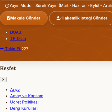
Yayın Modeli: Süreli Yayın (Mart - Haziran - Eylül - Aralı
Makale Gönder
Hakemlik İsteği Gönder
DOAJ
TR Dizin
Takip Et
227
Keşfet
Arşiv
Amaç ve Kapsam
Ücret Politikası
Dergi Kurulları