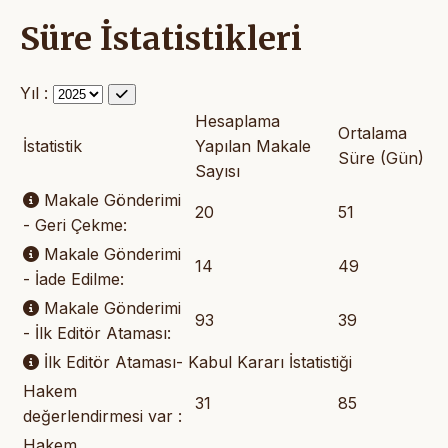
Süre İstatistikleri
Yıl :
Hesaplama
Ortalama
İstatistik
Yapılan Makale
Süre (Gün)
Sayısı
Makale Gönderimi
20
51
- Geri Çekme:
Makale Gönderimi
14
49
- İade Edilme:
Makale Gönderimi
93
39
- İlk Editör Ataması:
İlk Editör Ataması- Kabul Kararı İstatistiği
Hakem
31
85
değerlendirmesi var :
Hakem