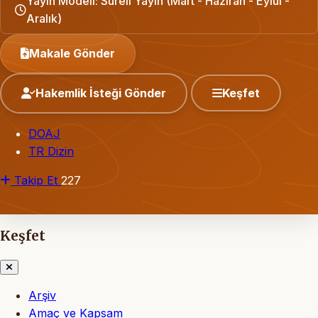
Yayın Modeli: Süreli Yayın (Mart - Haziran - Eylül -
Aralık)
Makale Gönder
Hakemlik İsteği Gönder
Keşfet
DOAJ
TR Dizin
Takip Et
227
Keşfet
Arşiv
Amaç ve Kapsam