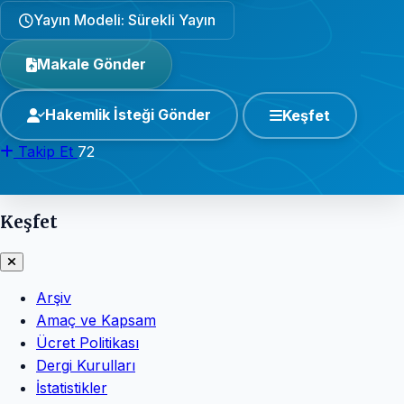
Yayın Modeli: Sürekli Yayın
Makale Gönder
Hakemlik İsteği Gönder
Keşfet
Takip Et
72
Keşfet
Arşiv
Amaç ve Kapsam
Ücret Politikası
Dergi Kurulları
İstatistikler