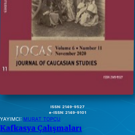
ISSN: 2149-9527
e-ISSN: 2149-9101
YAYIMCI:
MURAT TOPÇU
Kafkasya Çalışmaları