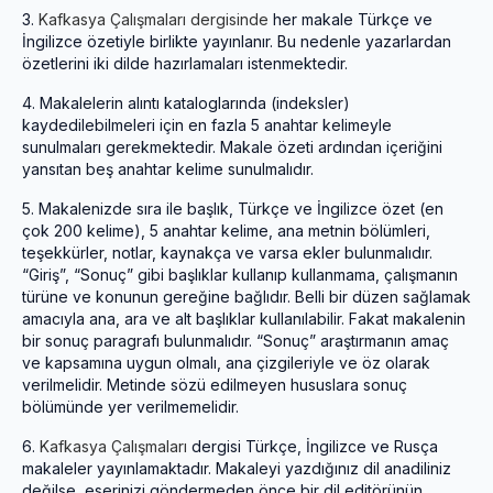
3.
Kafkasya Çalışmaları dergisinde
her makale Türkçe ve
İngilizce özetiyle birlikte yayınlanır. Bu nedenle yazarlardan
özetlerini iki dilde hazırlamaları istenmektedir.
4.
Makalelerin alıntı kataloglarında (indeksler)
kaydedilebilmeleri için en fazla 5 anahtar kelimeyle
sunulmaları gerekmektedir. Makale özeti ardından içeriğini
yansıtan beş anahtar kelime sunulmalıdır.
5.
Makalenizde sıra ile başlık, Türkçe ve İngilizce özet (en
çok 200 kelime), 5 anahtar kelime, ana metnin bölümleri,
teşekkürler, notlar, kaynakça ve varsa ekler bulunmalıdır.
“Giriş”, “Sonuç” gibi başlıklar kullanıp kullanmama, çalışmanın
türüne ve konunun gereğine bağlıdır. Belli bir düzen sağlamak
amacıyla ana, ara ve alt başlıklar kullanılabilir. Fakat makalenin
bir sonuç paragrafı bulunmalıdır. “Sonuç” araştırmanın amaç
ve kapsamına uygun olmalı, ana çizgileriyle ve öz olarak
verilmelidir. Metinde sözü edilmeyen hususlara sonuç
bölümünde yer verilmemelidir.
6.
Kafkasya Çalışmaları
dergisi Türkçe, İngilizce ve Rusça
makaleler yayınlamaktadır. Makaleyi yazdığınız dil anadiliniz
değilse, eserinizi göndermeden önce bir dil editörünün