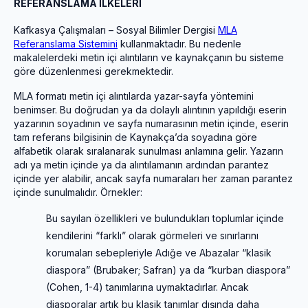
REFERANSLAMA İLKELERİ
Kafkasya Çalışmaları – Sosyal Bilimler Dergisi
MLA
Referanslama Sistemini
kullanmaktadır. Bu nedenle
makalelerdeki metin içi alıntıların ve kaynakçanın bu sisteme
göre düzenlenmesi gerekmektedir.
MLA formatı metin içi alıntılarda yazar-sayfa yöntemini
benimser. Bu doğrudan ya da dolaylı alıntının yapıldığı eserin
yazarının soyadının ve sayfa numarasının metin içinde, eserin
tam referans bilgisinin de Kaynakça’da soyadına göre
alfabetik olarak sıralanarak sunulması anlamına gelir. Yazarın
adı ya metin içinde ya da alıntılamanın ardından parantez
içinde yer alabilir, ancak sayfa numaraları her zaman parantez
içinde sunulmalıdır. Örnekler:
Bu sayılan özellikleri ve
bulundukları toplumlar içinde
kendilerini “farklı” olarak görmeleri ve sınırlarını
korumaları sebepleriyle Adığe ve Abazalar “klasik
diaspora” (Brubaker; Safran) ya da “kurban diaspora”
(Cohen, 1-4) tanımlarına uymaktadırlar. Ancak
diasporalar artık bu klasik tanımlar dışında daha