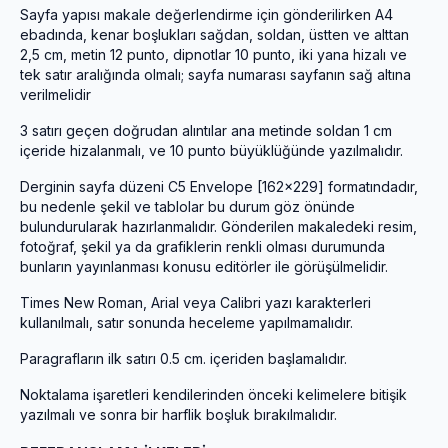
Sayfa yapısı makale değerlendirme için gönderilirken A4
ebadında, kenar boşlukları sağdan, soldan, üstten ve alttan
2,5 cm, metin 12 punto, dipnotlar 10 punto, iki yana hizalı ve
tek satır aralığında olmalı; sayfa numarası sayfanın sağ altına
verilmelidir
3 satırı geçen doğrudan alıntılar ana metinde soldan 1 cm
içeride hizalanmalı, ve 10 punto büyüklüğünde yazılmalıdır.
Derginin sayfa düzeni C5 Envelope [162x229] formatındadır,
bu nedenle şekil ve tablolar bu durum göz önünde
bulundurularak hazırlanmalıdır. Gönderilen makaledeki resim,
fotoğraf, şekil ya da grafiklerin renkli olması durumunda
bunların yayınlanması konusu editörler ile görüşülmelidir.
Times New Roman, Arial veya Calibri yazı karakterleri
kullanılmalı, satır sonunda heceleme yapılmamalıdır.
Paragrafların ilk satırı 0.5 cm. içeriden başlamalıdır.
Noktalama işaretleri kendilerinden önceki kelimelere bitişik
yazılmalı ve sonra bir harflik boşluk bırakılmalıdır.