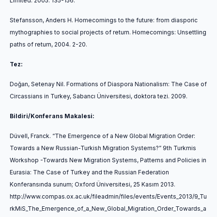
Limited. 2005. 135-156.
Stefansson, Anders H. Homecomings to the future: from diasporic
mythographies to social projects of return.
Homecomings: Unsettling
paths of return
, 2004. 2-20.
Tez:
Doğan, Setenay Nil.
Formations of Diaspora Nationalism: The Case of
Circassians in Turkey,
Sabancı Üniversitesi, doktora tezi. 2009.
Bildiri/Konferans Makalesi:
Düvell, Franck. “The Emergence of a New Global Migration Order:
Towards a New Russian-Turkish Migration Systems?”
9th Turkmis
Workshop -Towards New Migration Systems, Patterns and Policies in
Eurasia: The Case of Turkey and the Russian Federation
Konferansında sunum; Oxford Üniversitesi, 25 Kasım 2013.
http://www.compas.ox.ac.uk/fileadmin/files/events/Events_2013/9_Tu
rkMiS_The_Emergence_of_a_New_Global_Migration_Order_Towards_a