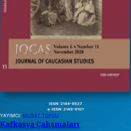
ISSN: 2149-9527
e-ISSN: 2149-9101
YAYIMCI:
MURAT TOPÇU
Kafkasya Çalışmaları