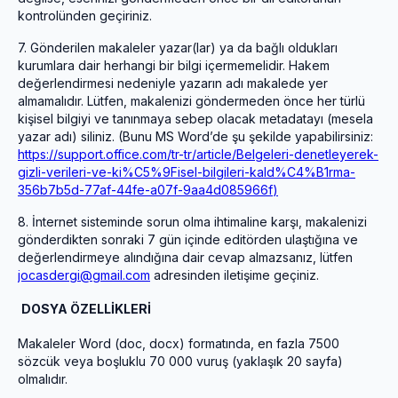
kontrolünden geçiriniz.
7.
Gönderilen makaleler yazar(lar) ya da bağlı oldukları
kurumlara dair herhangi bir bilgi içermemelidir. Hakem
değerlendirmesi nedeniyle yazarın adı makalede yer
almamalıdır. Lütfen, makalenizi göndermeden önce her türlü
kişisel bilgiyi ve tanınmaya sebep olacak metadatayı (mesela
yazar adı) siliniz. (Bunu MS Word’de şu şekilde yapabilirsiniz:
https://support.office.com/tr-tr/article/Belgeleri-denetleyerek-
gizli-verileri-ve-ki%C5%9Fisel-bilgileri-kald%C4%B1rma-
356b7b5d-77af-44fe-a07f-9aa4d085966f
)
8.
İnternet sisteminde sorun olma ihtimaline karşı, makalenizi
gönderdikten sonraki 7 gün içinde editörden ulaştığına ve
değerlendirmeye alındığına dair cevap almazsanız, lütfen
jocasdergi@gmail.com
adresinden iletişime geçiniz.
DOSYA ÖZELLİKLERİ
Makaleler Word (doc, docx) formatında, en fazla 7500
sözcük veya boşluklu 70 000 vuruş (yaklaşık 20 sayfa)
olmalıdır.