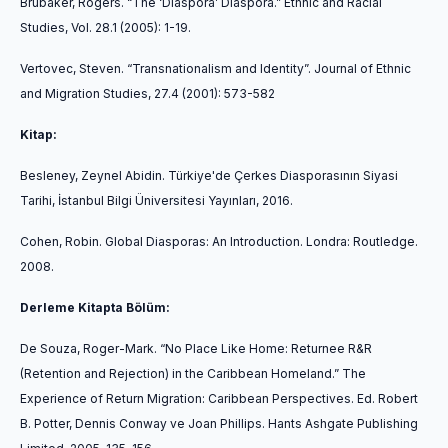
Brubaker, Rogers. “The ‘Diaspora’ Diaspora.”
Ethnic and Racial
Studies
, Vol. 28.1 (2005): 1-19.
Vertovec, Steven. “Transnationalism and Identity”.
Journal of Ethnic
and Migration Studies
, 27.4 (2001): 573-582
Kitap:
Besleney, Zeynel Abidin. Türkiye'de Çerkes Diasporasının Siyasi
Tarihi, İstanbul Bilgi Üniversitesi Yayınları, 2016.
Cohen, Robin.
Global Diasporas: An Introduction
. Londra: Routledge.
2008.
Derleme Kitapta Bölüm:
De Souza, Roger-Mark. “No Place Like Home: Returnee R&R
(Retention and Rejection) in the Caribbean Homeland.”
The
Experience of Return Migration: Caribbean Perspectives.
Ed. Robert
B. Potter, Dennis Conway ve Joan Phillips. Hants Ashgate Publishing