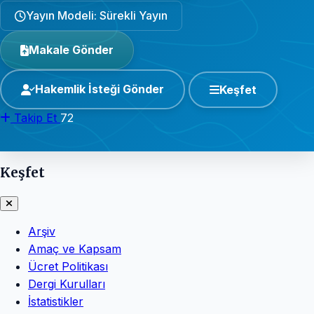
Yayın Modeli: Sürekli Yayın
Makale Gönder
Hakemlik İsteği Gönder
Keşfet
Takip Et
72
Keşfet
Arşiv
Amaç ve Kapsam
Ücret Politikası
Dergi Kurulları
İstatistikler