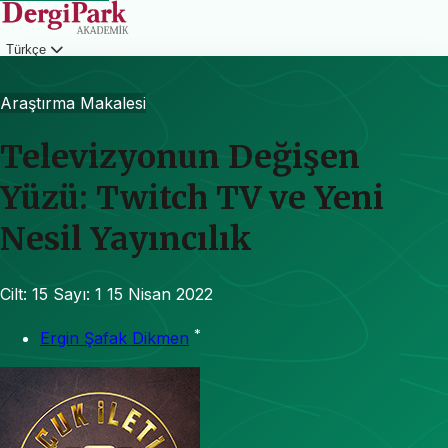
Türkçe
Giriş
Araştırma Makalesi
Televizyonun Değişen
Yüzü: Twitch TV ve Yeni
Nesil Yayıncılık
Cilt: 15
Sayı: 1
15 Nisan 2022
*
Ergin Şafak Dikmen