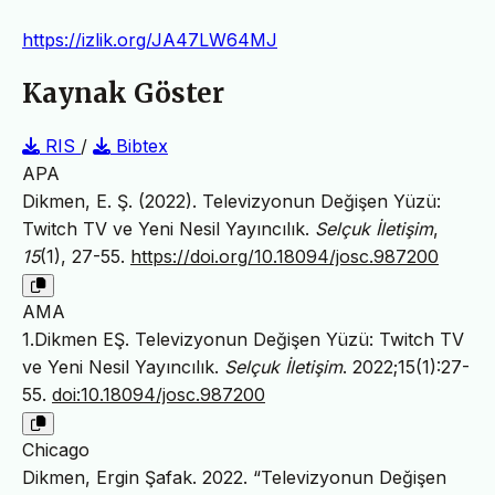
https://izlik.org/JA47LW64MJ
Kaynak Göster
RIS
/
Bibtex
APA
Dikmen, E. Ş. (2022). Televizyonun Değişen Yüzü:
Twitch TV ve Yeni Nesil Yayıncılık.
Selçuk İletişim
,
15
(1), 27-55.
https://doi.org/10.18094/josc.987200
AMA
1.Dikmen EŞ. Televizyonun Değişen Yüzü: Twitch TV
ve Yeni Nesil Yayıncılık.
Selçuk İletişim
. 2022;15(1):27-
55.
doi:10.18094/josc.987200
Chicago
Dikmen, Ergin Şafak. 2022. “Televizyonun Değişen