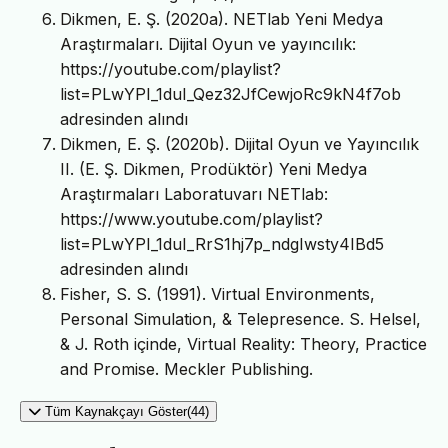
Dikmen, E. Ş. (2020a). NETlab Yeni Medya
Araştırmaları. Dijital Oyun ve yayıncılık:
https://youtube.com/playlist?
list=PLwYPI_1duI_Qez32JfCewjoRc9kN4f7ob
adresinden alındı
Dikmen, E. Ş. (2020b). Dijital Oyun ve Yayıncılık
II. (E. Ş. Dikmen, Prodüktör) Yeni Medya
Araştırmaları Laboratuvarı NETlab:
https://www.youtube.com/playlist?
list=PLwYPI_1duI_RrS1hj7p_ndgIwsty4IBd5
adresinden alındı
Fisher, S. S. (1991). Virtual Environments,
Personal Simulation, & Telepresence. S. Helsel,
& J. Roth içinde, Virtual Reality: Theory, Practice
and Promise. Meckler Publishing.
Tüm Kaynakçayı Göster(44)