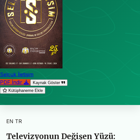
Selçuk İletişim
PDF İndir
Kaynak Göster
Kütüphaneme Ekle
EN
TR
Televizyonun Değişen Yüzü: