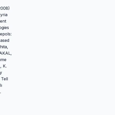
-
2008)
yria
ient
ogies
epols:
Based
hita,
SAKAL,
lume
, K.
ey
Tell
lı
.