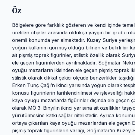
Öz
Bölgelere göre farklılık gösteren ve kendi içinde temel
üretilen objeler arasında oldukça yaygın bir grubu oluşt
önemli konumda yer almaktadır. Kuzey Suriye yerleşim
yoğun kullanım görmüş olduğu bilinen ve belirli bir ka
ait pişmiş toprak figürinler, stilistik özellik olarak 
ele geçen figürinlerden ayrılmaktadır. Soğmatar Nekr
oyuğu mezarların ikisinden ele geçen pişmiş toprak iki i
stilistik olarak dikkat çekici ölçüde benzerlikler taşıd
Erken Tunç Çağı’n ikinci yarısında yoğun olarak tespi
konusu figürinlerin tarihlendirilmesi ve işlevselliği hakk
kaya oyuğu mezarlarda figürinler dışında ele geçen ç
olarak MÖ 3. Binyılın ikinci yarısına ait özellikler taşıyor
yürütülmesine katkı sağlar niteliktedir. Ayrıca konumu
ortaya çıkarılan kaya oyuğu mezarlardan ele geçen Erk
pişmiş toprak figürinlerin varlığı, Soğmatar’ın Kuzey S