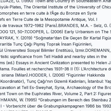
ALGAZE, G. (1990) Town and Country in Southeastern Anato
yük-Plates, The Oriental Institute of the University of Chic
omorphes en terre cuite à l’Âge du Bronze en Syrie
efs en Terre Cuite de la Mesopotamie Antique, Vol. I
s de travaux 1972–1982 (Paris).BRANDES, M.A. - Selz, G. 
 MDOG 121, 50–7.COOPER, L. (2006) Early Urbanism on The 
YRAK, Y. (2019) “Soğmatar’dan Ele Geçen Bir Kartal Figür
rran’da Tunç Çağı Pişmiş Toprak İnsan Figürinleri,
l Üniversitesi Sosyal Bilimler Enstitüsü, İzmir.DOREMANN,
stic significance from Tell Hadidi and nearby sites in the
ams (ed.) Essays in Ancient Civilization presented to Helen J
a. Fouilles et recherches 1931–38 II (1): L’Architecture d
 siriana (Milan).HODDER, I. (2006) “Figürinler Hakkında
ordinatör), Tunç Çağı’nın Gizemli Kadınları, İstanbul: Ya
xcavation at Tell Es-Sweyhat, Syria, Archaeology of the Br
ent Town on the Euphrates River, Volume 2, Part 2: Figure
ORTHMANN, W. (1995) “Grabungen im Bereich des Steinbau 2
 I - Vorbericht über die Grabungskampagnen 1986 bis 1992