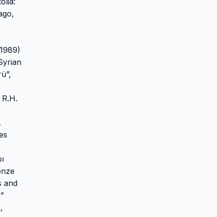
lia:
ago,
(1989)
Syrian
ü”,
 R.H.
.
es
pı
onze
s and
”
,