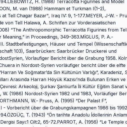
94.LİEBOWİTZ, H. (1988) Terracotta Figurines and Model
.LOON, M. van (1988) Hammam et Turkman I(1–2),
 Tell Chagar Bazar", Iraq IV: 9, 1-177.MEYER, J-W. - Pru
e von Tell Halawa, A. Schrifen zur Vorderasiatischen
008) “The Anthropomorphic Terracotta Figurines from Tel
 Meaning,” in Proceedings, 349–363.MİGLUS, P. A.-
II. Stadtbefestigungen, Häuser und Tempel (Wissenschaftl
lschaft 103), Saarbrücken: Saarbrücker Druckerei und
stSyrien, Vorlaufiger Bericht iiber die Grabung 1958. Kol
ra in Nordost-Syrien vorläufiger bericht über die elfte
arran Ve Soğmatar’da Sin Kültünün Varlığı”, Karadeniz, S
Yılları Arasında Harran Höyük Kazısı’nda Bulunan Erken ve
evresi: Arkeoloji, Şurkav Şanlıurfa İli Kültür Eğitim Sanat 
 W. (1986) Nordost-Syrien 1982 und 1983, Vorläufiger Ber
.ORTHMANN, W.- Pruss, A. (1995) “Der Palast F”,
 I - Vorbericht über die Grabungskampagnen 1986 bis 1992
4.ÖZGÜÇ, T. (1943) “Ön tarihte Anadolu İdollerinin Anlam
 Dergisi Sayı:1 Cilt:2, 65-72.PARROT, A. (1956) “Le Temple 