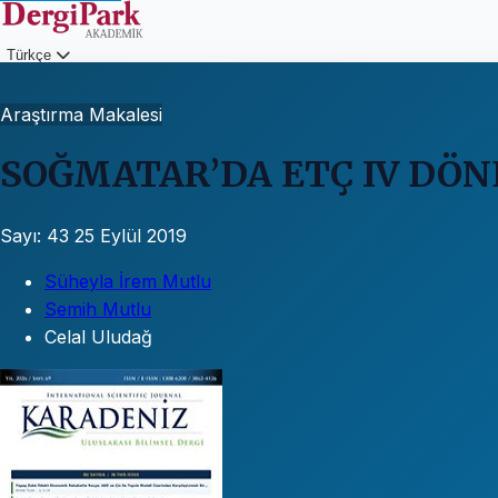
Türkçe
Giriş
Araştırma Makalesi
SOĞMATAR’DA ETÇ IV DÖNE
Sayı: 43
25 Eylül 2019
Süheyla İrem Mutlu
Semih Mutlu
Celal Uludağ