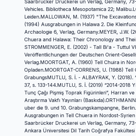
Saarbrücker Druckerei un Verlag, Germany, 73-
Vehicles. Bibliotheca Mesopotamica 22; Malibu
Leiden.MALLOWAN, M. (1937) "The Excavations at
(1994) Ausgrabungen in Halawa 2. Die Kleinfund
Archaologie 6, Verlag, Germany.MEYER, J.W. (2
Chuera and Halawa: Their Chronology and Their
STROMMENGER, E. (2002) - Tall Bi'a - Tuttul VI
Veröffentlichungen der Deutschen Orient-Gesel
Verlag.MOORTGAT, A. (1960) Tell Chuira in Nordo
Opladen.MOORTGAT-CORRENS, U. (1988) Tell Chue
GrabungsMUTLU, S. İ. - ALBAYRAK, Y. (2018). “H
37, s. 133-144.MUTLU, S. İ. (2019) “2014-2018 
Tunç Çağı Pişmiş Toprak Figürinleri”, Harran ve Ç
Araştırma Vakfı Yayınları (Baskıda).ORTHMANN,
uber die 9. und 10. Grabungskampangne, Berlin
Ausgrabungen in Tell Chuera in Nordost-Syrien
Saarbrücker Druckerei un Verlag, Germany, 73-9
Ankara Üniversitesi Dil Tarih Coğrafya Fakültesi