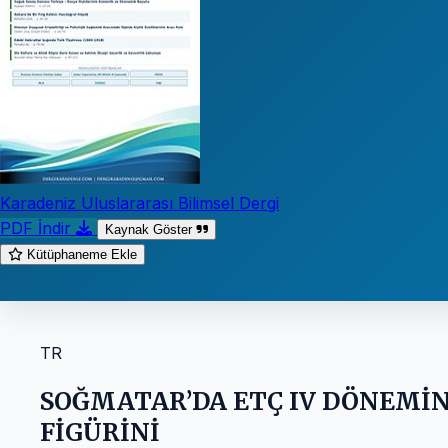
Karadeniz Uluslararası Bilimsel Dergi
PDF İndir
Kaynak Göster
Kütüphaneme Ekle
TR
SOĞMATAR’DA ETÇ IV DÖNEMİNE
FİGÜRİNİ