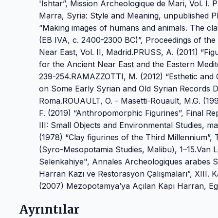
'Ishtar”, Mission Archeologique de Mari, Vol. I
Marra, Syria: Style and Meaning, unpublished P
“Making images of humans and animals. The clay 
(EB IVA, c. 2400-2300 BC)”, Proceedings of the
Near East, Vol. II, Madrid.PRUSS, A. (2011) “Fig
for the Ancient Near East and the Eastern Medi
239-254.RAMAZZOTTI, M. (2012) “Esthetic and C
on Some Early Syrian and Old Syrian Records Disc
Roma.ROUAULT, O. - Masetti-Rouault, M.G. (1993)
F. (2019) “Anthropomorphic Figurines”, Final Re
III: Small Objects and Environmental Studies, m
(1978) “Clay figurines of the Third Millennium”,
(Syro-Mesopotamia Studies, Malibu), 1–15.Van LO
Selenkahiye", Annales Archeologiques arabes Sy
Harran Kazı ve Restorasyon Çalışmaları”, XIII. 
(2007) Mezopotamya’ya Açılan Kapı Harran, Ege 
Ayrıntılar