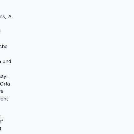
ss, A.
l
iche
n und
ayı.
 Orta
ve
icht
,
ı”
d