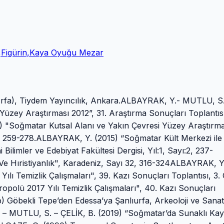
,Figürin,Kaya Oyuğu Mezar
fa), Tiydem Yayıncılık, Ankara.ALBAYRAK, Y.- MUTLU, S. 
üzey Araştırması 2012”, 31. Araştırma Sonuçları Toplantısı
) "Soğmatar Kutsal Alanı ve Yakın Çevresi Yüzey Araştırma
t, 259-278.ALBAYRAK, Y. (2015) “Soğmatar Kült Merkezi ile İl
 Bilimler ve Edebiyat Fakültesi Dergisi, Yıl:1, Sayı:2, 237-
 Hıristiyanlık", Karadeniz, Sayı 32, 316-324ALBAYRAK, Y
 Temizlik Çalışmaları", 39. Kazı Sonuçları Toplantısı, 3. C
lü 2017 Yılı Temizlik Çalışmaları", 40. Kazı Sonuçları
b) Göbekli Tepe’den Edessa’ya Şanlıurfa, Arkeoloji ve Sanat
. – MUTLU, S. – ÇELİK, B. (2019) “Soğmatar’da Sunaklı Ka