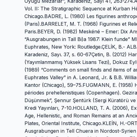
Oyuğu Mezarlar”, Karadeniz, Sayı 41, 263-274.
Vol. II: The Stratigraphic Sequence at Kurban Hö
Chicago.BADRE, L. (1980) Les figurines anthrop
(Paris).BARRELET, M. T. (1968) Figurines et Reli
Paris.BEYER, D. (1982) Meskéné – Emer: Dix An
“Ausgrabungen in Tall Bi)a 1987: Klein funde”
Euphrates, New York: Routledge.ÇELİK, B.- ALBA
Karadeniz, Sayı. 37, s. 60-67Çetin, B. (2012) Ha
(Yayımlanmamış Yüksek Lisans Tezi), Dokuz Eylü
(1989) “Comments on small finds and items of arti
Euphrates Valley” in A. Leonard, Jr. & B.B. Willi
Kantor (Chicago), 59–75.FUGMANN, E. (1958) Ham
périodes prehellenistiques (Copenhagen). Gezira
Düşünmek”, Şennur Şentürk (Sergi Küratörü ve Ko
Kredi Yayınları, 7-10.HOLLAND, T. A. (2006), E
Age, Hellenistic, and Roman Remains at an Anci
Plates, Oriental Institute, Chicago.KLEİN, H.-
Ausgrabungen in Tell Chuera in Nordost-Syrien