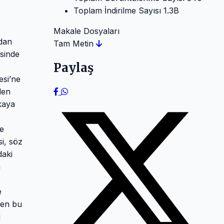
Toplam İndirilme Sayısı
1.3B
Makale Dosyaları
ndan
Tam Metin
esinde
Paylaş
esi’ne
den
kaya
de
i, söz
daki
m
e
ren bu
i