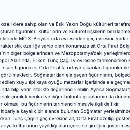
 özelliklere sahip olan ve Eski Yakın Doğu kültürleri tarafı
uran figürinler, kültürlerin ve kültürel ilişkilerin belirlenm
lerinde MÖ 3. Binyılın orta evresinden geç evresine kadar
rakteristik özelliğe sahip olan konumuza ait Orta Fırat Bölg
Suriye’nin diğer bölgelerinden ve Mezopotamya’daki yerleşimler
opol Alanında, Erken Tunç Çağı IV evresine tarihlendirilen 
nsan figürininin, Orta Fırat’ta ortaya çıkarılan figürinler ile
ığı görülmektedir. Soğmatar’dan ele geçen figürinlerin, bölge
t edilen kuyu tipi kaya oyuğu mezarlar içerisinde ele geçmes
ında bilgi verir nitelikte değerlendirilebilir. Ayrıca Soğmatar’
anak-çömlek verileri ve diğer buluntu gruplarının da döne
 olması, bu figürinlerin tarihlendirilmesiyle ilgili de fikir
 itibariyle kayalık bir alanda bulunan Soğmatar yerleşimind
en Tunç Çağı’n geç evresine ait, Orta Fırat özelliği göste
uriye kültürünün yayıldığı alan içerisine girdiğini göstermes