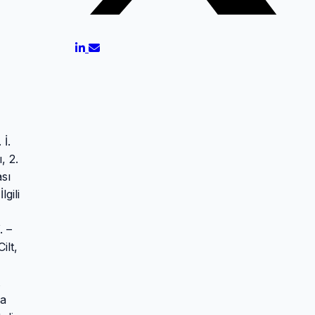
İ.
, 2.
sı
gili
. –
ilt,
ya