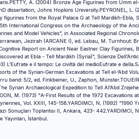
. Paris.PETTY, A. (2004) Bronze Age Figurines from Umm el
hD dissertation, Johns Hopkins University.PEYRONEL, L. (
figurines from the Royal Palace G at Tell Mardikh-Ebla, S
 5th International Congress on the Archaeology of the Anc
urines and Model Vehicles”, in Associated Regional Chronol
terranean, Jezirah (ARCANE I), ed. Lebau, M. Turnhout: Br
ognitive Report on Ancient Near Eastner Clay Figurines, 
overed at Ebla - Tell Mardikh (Syria)”, Scienze Dell’Antic
 L’Eufrate e il tempo: Le civiltà del medioEufrate e della.
ports of the Syrian-German Excavations at Tell el-‘Abd Vo
arru band: 5/2, ed. Finkbeiner, U., Zaphon, Münster.TOUEIR
 The Syrian Archaeological Expedition to Tell Al’Abd Zrejeh
ON, M. (1973) "A-First Results of the 1972 Excavations at 
riennes, Vol. XXIII, 145-158.YARDIMCI, N. (1992) “1990 Yı
Kazı Sonuçları Toplantısı II, Ankara, 423- 442.YARDIMCI, N
Yayınları, İstanbul.