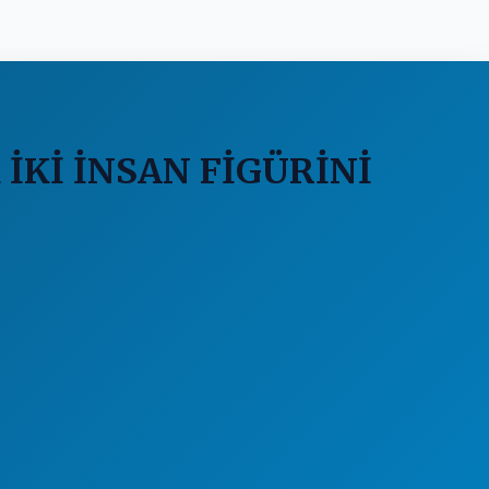
İKİ İNSAN FİGÜRİNİ