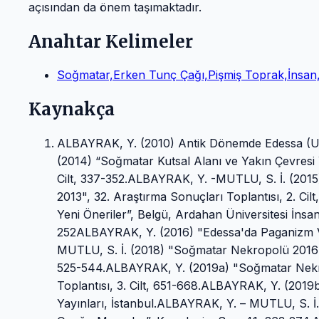
açısından da önem taşımaktadır.
Anahtar Kelimeler
Soğmatar,Erken Tunç Çağı,Pişmiş Toprak,İnsan
Kaynakça
ALBAYRAK, Y. (2010) Antik Dönemde Edessa (Ur
(2014) “Soğmatar Kutsal Alanı ve Yakın Çevresi Y
Cilt, 337-352.ALBAYRAK, Y. -MUTLU, S. İ. (2015
2013", 32. Araştırma Sonuçları Toplantısı, 2. Cil
Yeni Öneriler”, Belgü, Ardahan Üniversitesi İnsani
252ALBAYRAK, Y. (2016) "Edessa'da Paganizm Ve
MUTLU, S. İ. (2018) "Soğmatar Nekropolü 2016 Yılı
525-544.ALBAYRAK, Y. (2019a) "Soğmatar Nekropo
Toplantısı, 3. Cilt, 651-668.ALBAYRAK, Y. (2019
Yayınları, İstanbul.ALBAYRAK, Y. – MUTLU, S. İ