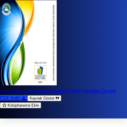
Ahi Evran Üniversitesi Kırşehir Eğitim Fakültesi Dergisi
PDF İndir
Kaynak Göster
Kütüphaneme Ekle