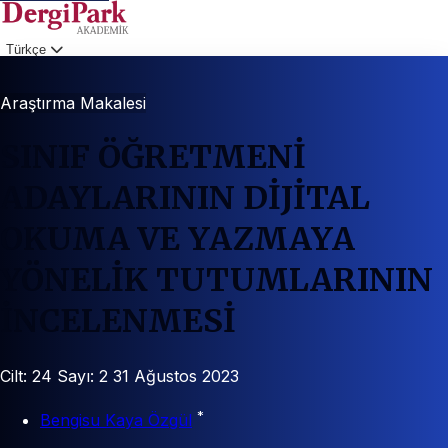
Türkçe
Giriş
Araştırma Makalesi
SINIF ÖĞRETMENİ
ADAYLARININ DİJİTAL
OKUMA VE YAZMAYA
YÖNELİK TUTUMLARININ
İNCELENMESİ
Cilt: 24
Sayı: 2
31 Ağustos 2023
*
Bengisu Kaya Özgül