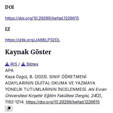
DOI
https://doi.org/10.29299/kefad.1226615
IZ
https://izlik.org/JA88LP32DL
Kaynak Göster
RIS
/
Bibtex
APA
Kaya Özgül, B. (2023). SINIF ÖĞRETMENİ
ADAYLARININ DİJİTAL OKUMA VE YAZMAYA
YÖNELİK TUTUMLARININ İNCELENMESİ.
Ahi Evran
Üniversitesi Kırşehir Eğitim Fakültesi Dergisi
,
24
(2),
1162-1214.
https://doi.org/10.29299/kefad.1226615