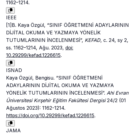
1162–1214.
IEEE
[1]B. Kaya Özgül, “SINIF ÖĞRETMENİ ADAYLARININ
DİJİTAL OKUMA VE YAZMAYA YÖNELİK
TUTUMLARININ İNCELENMESİ”,
KEFAD
, c. 24, sy 2,
ss. 1162–1214, Ağu. 2023,
doi:
10.29299/kefad.1226615
.
ISNAD
Kaya Özgül, Bengisu. “SINIF ÖĞRETMENİ
ADAYLARININ DİJİTAL OKUMA VE YAZMAYA
YÖNELİK TUTUMLARININ İNCELENMESİ”.
Ahi Evran
Üniversitesi Kırşehir Eğitim Fakültesi Dergisi
24/2 (01
Ağustos 2023): 1162-1214.
https://doi.org/10.29299/kefad.1226615
.
JAMA