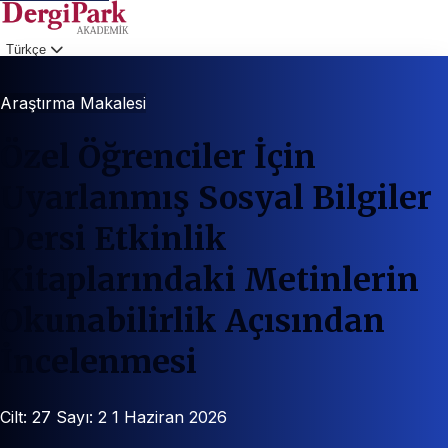
Türkçe
Giriş
Araştırma Makalesi
Özel Öğrenciler İçin
Uyarlanmış Sosyal Bilgiler
Dersi Etkinlik
Kitaplarındaki Metinlerin
Okunabilirlik Açısından
İncelenmesi
Cilt: 27
Sayı: 2
1 Haziran 2026