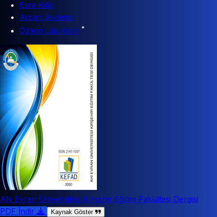
Esra Kılıç
Arcan Aydemir
*
Özlem Ulu Kalın
Ahi Evran Üniversitesi Kırşehir Eğitim Fakültesi Dergisi
PDF İndir
Kaynak Göster