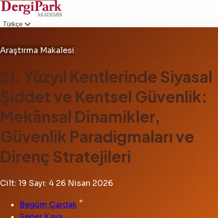
Türkçe
Giriş
Araştırma Makalesi
21. Yüzyıl Kentlerinde Siyasal
Şiddet ve Kentsel Güvenlik:
Mekânsal Dinamikler,
Güvenlik Paradigmaları ve
Direnç Stratejileri
Cilt: 19
Sayı: 4
26 Nisan 2026
*
Begüm Çardak
Şener Kaya