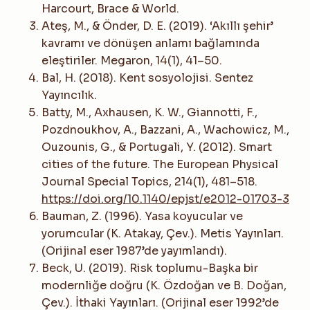
Harcourt, Brace & World.
Ateş, M., & Önder, D. E. (2019). ‘Akıllı şehir’
kavramı ve dönüşen anlamı bağlamında
eleştiriler. Megaron, 14(1), 41–50.
Bal, H. (2018). Kent sosyolojisi. Sentez
Yayıncılık.
Batty, M., Axhausen, K. W., Giannotti, F.,
Pozdnoukhov, A., Bazzani, A., Wachowicz, M.,
Ouzounis, G., & Portugali, Y. (2012). Smart
cities of the future. The European Physical
Journal Special Topics, 214(1), 481–518.
https://doi.org/10.1140/epjst/e2012-01703-3
Bauman, Z. (1996). Yasa koyucular ve
yorumcular (K. Atakay, Çev.). Metis Yayınları.
(Orijinal eser 1987’de yayımlandı).
Beck, U. (2019). Risk toplumu-Başka bir
modernliğe doğru (K. Özdoğan ve B. Doğan,
Çev.). İthaki Yayınları. (Orijinal eser 1992’de