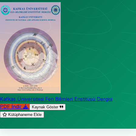
Kafkas Üniversitesi Fen Bilimleri Enstitüsü Dergisi
PDF İndir
Kaynak Göster
Kütüphaneme Ekle