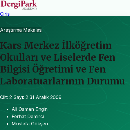
Giriş
Araştırma Makalesi
Kars Merkez İlköğretim
Okulları ve Liselerde Fen
Bilgisi Öğretimi ve Fen
Laboratuarlarının Durumu
Cilt: 2
Sayı: 2
31 Aralık 2009
Ali Osman Engin
Ferhat Demirci
Mustafa Gökşen