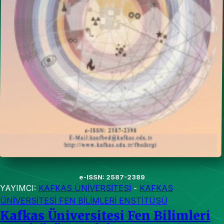
e-ISSN: 2587-2389
YAYIMCI:
KAFKAS ÜNİVERSİTESİ
-
KAFKAS
ÜNİVERSİTESİ FEN BİLİMLERİ ENSTİTÜSÜ
Kafkas Üniversitesi Fen Bilimleri