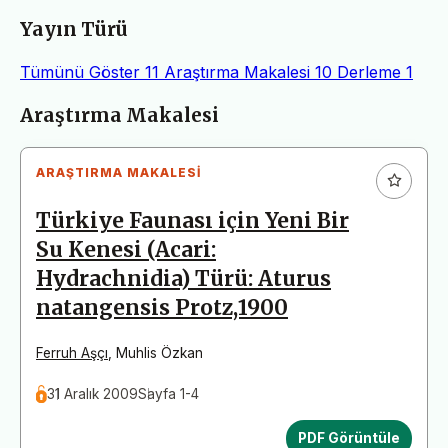
Yayın Türü
Tümünü Göster
11
Araştırma Makalesi
10
Derleme
1
Makaleler
Araştırma Makalesi
ARAŞTIRMA MAKALESI
Türkiye Faunası için Yeni Bir
Su Kenesi (Acari:
Hydrachnidia) Türü: Aturus
natangensis Protz,1900
Ferruh Aşçı
,
Muhlis Özkan
31 Aralık 2009
Sayfa 1-4
PDF Görüntüle