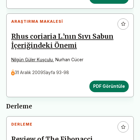
ARAŞTIRMA MAKALESI
Rhus coriaria L.’nın Sıvı Sabun
İçeriğindeki Önemi
Nilgün Güler Kuşculu
,
Nurhan Cücer
31 Aralık 2009
Sayfa 93-98
PDF Görüntüle
Derleme
DERLEME
Review of The Fibonacci