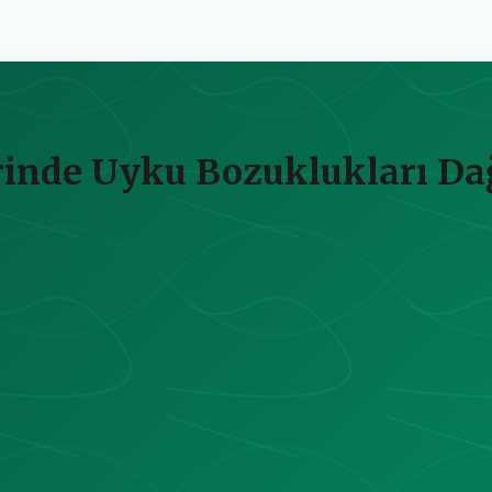
inde Uyku Bozuklukları Dağı