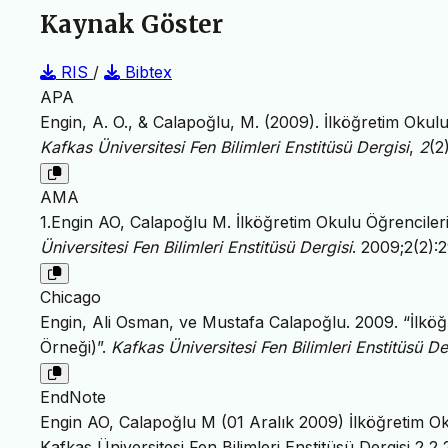
Kaynak Göster
RIS
/
Bibtex
APA
Engin, A. O., & Calapoğlu, M. (2009). İlköğretim Okulu
Kafkas Üniversitesi Fen Bilimleri Enstitüsü Dergisi
,
2
(2
AMA
1.Engin AO, Calapoğlu M. İlköğretim Okulu Öğrencileri
Üniversitesi Fen Bilimleri Enstitüsü Dergisi
. 2009;2(2):
Chicago
Engin, Ali Osman, ve Mustafa Calapoğlu. 2009. “İlköğ
Örneği)”.
Kafkas Üniversitesi Fen Bilimleri Enstitüsü De
EndNote
Engin AO, Calapoğlu M (01 Aralık 2009) İlköğretim Oku
Kafkas Üniversitesi Fen Bilimleri Enstitüsü Dergisi 2 2