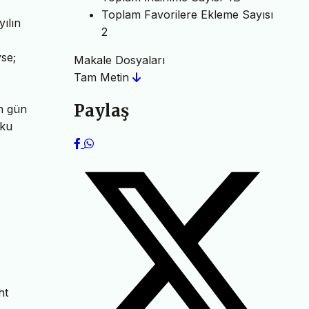
Toplam Favorilere Ekleme Sayısı
yılın
2
yse;
Makale Dosyaları
Tam Metin
Paylaş
en gün
yku
ht