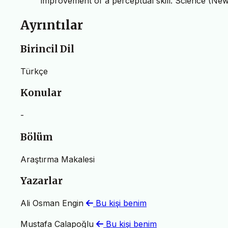
improvement of a perceptual skill. Science (New
Ayrıntılar
Birincil Dil
Türkçe
Konular
-
Bölüm
Araştırma Makalesi
Yazarlar
Ali Osman Engin
Bu kişi benim
Mustafa Calapoğlu
Bu kişi benim