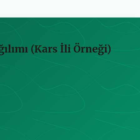
lımı (Kars İli Örneği)