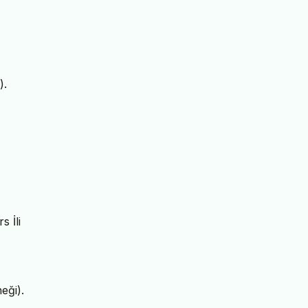
).
 İli
eği).