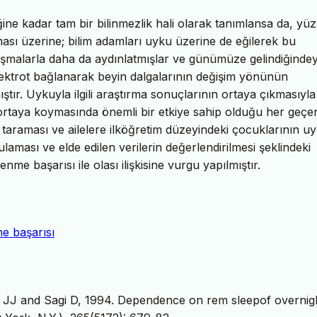
ine kadar tam bir bilinmezlik hali olarak tanımlansa da, yüz
ması üzerine; bilim adamları uyku üzerine de eğilerek bu
lışmalarla daha da aydınlatmışlar ve günümüze gelindiğinde
elektrot bağlanarak beyin dalgalarının değişim yönünün
ştır. Uykuyla ilgili araştırma sonuçlarının ortaya çıkmasıyla
i ortaya koymasında önemli bir etkiye sahip olduğu her geç
r taraması ve ailelere ilköğretim düzeyindeki çocuklarının u
ygulaması ve elde edilen verilerin değerlendirilmesi şeklindeki
e başarısı ile olası ilişkisine vurgu yapılmıştır.
e başarısı
 JJ and Sagi D, 1994. Dependence on rem sleepof overnig