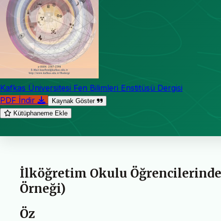
Kafkas Üniversitesi Fen Bilimleri Enstitüsü Dergisi
PDF İndir
Kaynak Göster
Kütüphaneme Ekle
İlköğretim Okulu Öğrencilerinde
Örneği)
Öz