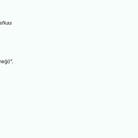
afkas
eği)”.