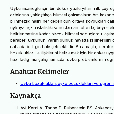
Uyku insanoğlu için bin dokuz yüzlü yılların ilk çeyreğ
ortalarına yaklaştıkça bilimsel çalışmaların hız kazan
bilinmezlik halini her geçen gün ortaya koydukları ça
uykuya ilişkin istatistiki sonuçlardan tutunda, beyne 
belirlenmesine kadar birçok bilimsel sonuçlara ulaşılmı
beraber; uykunun: yarım günlük hayatta ki sinerjisin
daha da belirgin hale gelmektedir. Bu amaçla, literatü
bozuklukları ile ilişkilerini belirlemek için bir anket u
hazırladığımız çalışmamızda, uyku problemlerinin öğrenm
Anahtar Kelimeler
Uyku bozuklukları,uyku bozuklukları ve öğrenm
Kaynakça
Avi-Karni A, Tanne D, Rubenstein BS, Askenasy