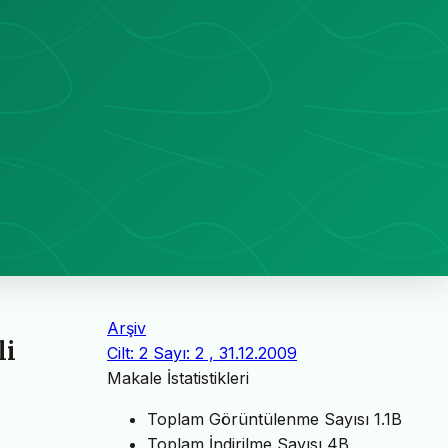
Arşiv
li
Cilt: 2 Sayı: 2 , 31.12.2009
Makale İstatistikleri
Toplam Görüntülenme Sayısı
1.1B
Toplam İndirilme Sayısı
4B