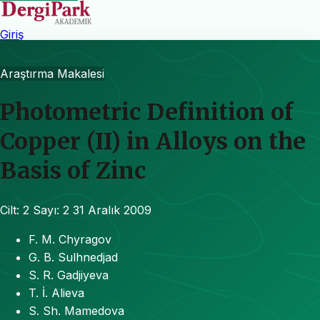
Giriş
Araştırma Makalesi
Photometric Definition of
Copper (II) in Alloys on the
Basis of Zinc
Cilt: 2
Sayı: 2
31 Aralık 2009
F. M. Chyragov
G. B. Sulhnedjad
S. R. Gadjiyeva
T. İ. Alieva
S. Sh. Mamedova