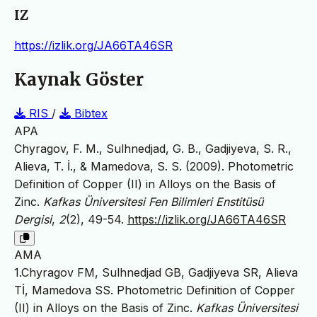
IZ
https://izlik.org/JA66TA46SR
Kaynak Göster
RIS
/
Bibtex
APA
Chyragov, F. M., Sulhnedjad, G. B., Gadjiyeva, S. R.,
Alieva, T. İ., & Mamedova, S. S. (2009). Photometric
Definition of Copper (II) in Alloys on the Basis of
Zinc.
Kafkas Üniversitesi Fen Bilimleri Enstitüsü
Dergisi
,
2
(2), 49-54.
https://izlik.org/JA66TA46SR
AMA
1.Chyragov FM, Sulhnedjad GB, Gadjiyeva SR, Alieva
Tİ, Mamedova SS. Photometric Definition of Copper
(II) in Alloys on the Basis of Zinc.
Kafkas Üniversitesi