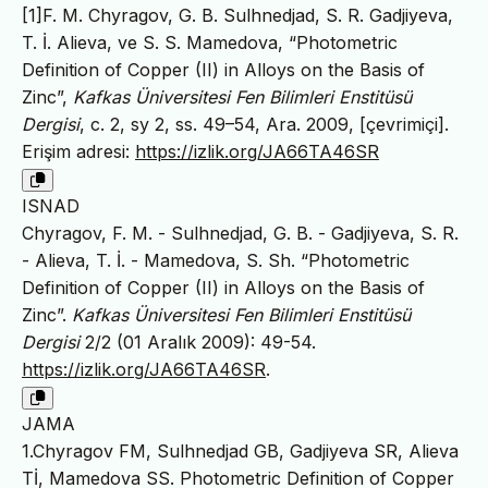
[1]F. M. Chyragov, G. B. Sulhnedjad, S. R. Gadjiyeva,
T. İ. Alieva, ve S. S. Mamedova, “Photometric
Definition of Copper (II) in Alloys on the Basis of
Zinc”,
Kafkas Üniversitesi Fen Bilimleri Enstitüsü
Dergisi
, c. 2, sy 2, ss. 49–54, Ara. 2009, [çevrimiçi].
Erişim adresi:
https://izlik.org/JA66TA46SR
ISNAD
Chyragov, F. M. - Sulhnedjad, G. B. - Gadjiyeva, S. R.
- Alieva, T. İ. - Mamedova, S. Sh. “Photometric
Definition of Copper (II) in Alloys on the Basis of
Zinc”.
Kafkas Üniversitesi Fen Bilimleri Enstitüsü
Dergisi
2/2 (01 Aralık 2009): 49-54.
https://izlik.org/JA66TA46SR
.
JAMA
1.Chyragov FM, Sulhnedjad GB, Gadjiyeva SR, Alieva
Tİ, Mamedova SS. Photometric Definition of Copper