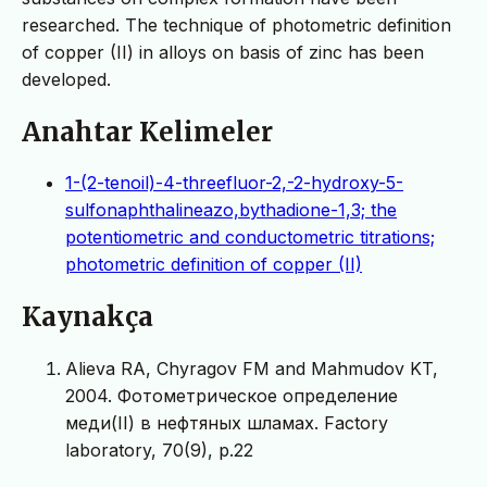
researched. The technique of photometric definition
of copper (II) in alloys on basis of zinc has been
developed.
Anahtar Kelimeler
1-(2-tenoil)-4-threefluor-2,-2-hydroxy-5-
sulfonaphthalineazo,bythadione-1,3; the
potentiometric and conductometric titrations;
photometric definition of copper (II)
Kaynakça
Alieva RA, Chyragov FM and Mahmudov KT,
2004. Фотометрическое определение
меди(II) в нeфтяных шламах. Factory
laboratory, 70(9), p.22