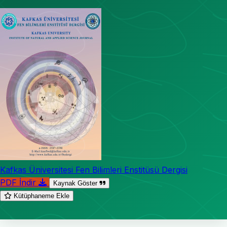
Kafkas Üniversitesi Fen Bilimleri Enstitüsü Dergisi
PDF İndir
Kaynak Göster
Kütüphaneme Ekle