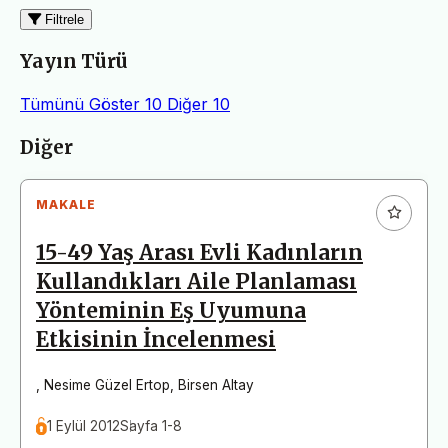
Filtrele
Yayın Türü
Tümünü Göster
10
Diğer
10
Makaleler
Diğer
MAKALE
15-49 Yaş Arası Evli Kadınların
Kullandıkları Aile Planlaması
Yönteminin Eş Uyumuna
Etkisinin İncelenmesi
,
Nesime Güzel Ertop
,
Birsen Altay
1 Eylül 2012
Sayfa 1-8