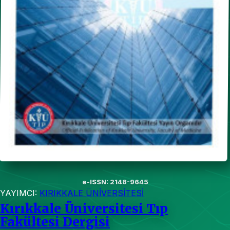
e-ISSN: 2148-9645
YAYIMCI:
KIRIKKALE ÜNİVERSİTESİ
Kırıkkale Üniversitesi Tıp
Fakültesi Dergisi