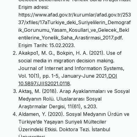
Erişim adresi:
https://www.afad.gov.tr/kurumlar/afad.gov.tr/253
37/xfiles/17aTurkiye_deki_Suriyelilerin_Demograf
ik_Gorunumu_Yasam_Kosullari_ve_Gelecek_Bekl
entilerine_Yonelik_Saha_Arastirmasi_2017.pdf.
Erişim Tarihi: 15.02.2023.
Akakpo1, M. G., Bokpin, H. A. (2021). Use of
social media in migration decision making.
Journal of Internet and Information Systems,
Vol. 10(1), pp. 1-5, January-June 2021,
DOI
10.5897/JIIS2021.0118
.
Aktaş, M. (2018). Arap Ayaklanmaları ve Sosyal
Medyanın Rolü. Uluslararası Sosyal
Araştırmalar Dergisi, 11(61), s.203.
Aldamen, Y. (2020). Sosyal Medyanın Ürdün ve
Türkiye’de Yaşayan Suriyeli Mülteciler
Üzerindeki Etkisi. Doktora Tezi. İstanbul
Üniversitesi.