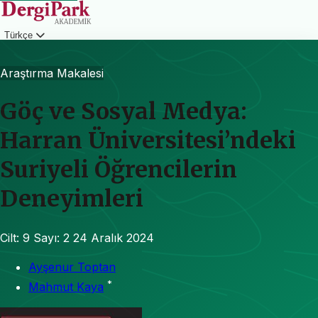
Türkçe
Giriş
Araştırma Makalesi
Göç ve Sosyal Medya:
Harran Üniversitesi’ndeki
Suriyeli Öğrencilerin
Deneyimleri
Cilt: 9
Sayı: 2
24 Aralık 2024
Ayşenur Toptan
*
Mahmut Kaya