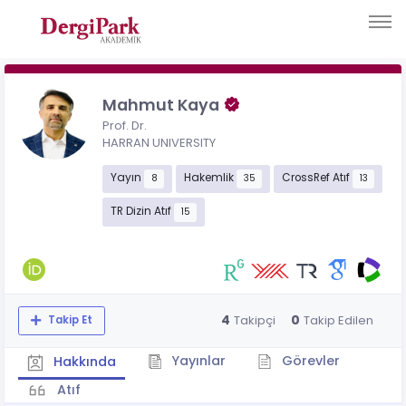
Mahmut Kaya
Prof. Dr.
HARRAN UNIVERSITY
Yayın
Hakemlik
CrossRef Atıf
8
35
13
TR Dizin Atıf
15
4
0
Takipçi
Takip Edilen
Takip Et
Yayınlar
Görevler
Hakkında
Atıf