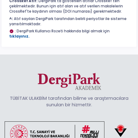
CrossRef Atıf:
DergiPark'ta gösterilen atıflar CrossRef'ten
çekilmektedir. Bunun için atıf alan ve atıf verilen makalelerin
CrossRef'te kaydının olması (DOI numarası) gerekmektedir.
^:
Atıf sayıları DergiPark tarafından belirli periyotlar ile sisteme
yansıtılmaktadır.
: DergiPark Kullanıcı Rozeti hakkında bilgi almak için
tıklayınız.
TÜBİTAK ULAKBİM tarafından bilime ve araştırmacılara
sunulan bir hizmettir.