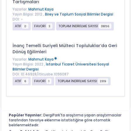
Tartışmaları
Yazarlar:
Mahmut Kaya
Yayın Bilgisi: 2012 ,
Birey ve Toplum Sosyal Bilimler Dergisi
DOI: -
ATIF
FAVORİ
TOPLAM İNDİRİLME SAYISI
0
3
31856
İnanç Temelli Suriyeli Mülteci Topluluklar’da Geri
Dönüş Eğilimleri
Yazarlar:
Mahmut Kaya
Yayın Bilgisi: 2022 ,
İstanbul Ticaret Üniversitesi Sosyal
Bilimler Dergisi
DOI: 10.46928/iticusbe.1096087
ATIF
FAVORİ
TOPLAM İNDİRİLME SAYISI
6
1
2319
Popüler Yayınlar:
DergiPark'ta araştırma yapan araştırmacılar
tarafından favoriye eklenme istatistiğine göre otomatik
belirlenmektedir.