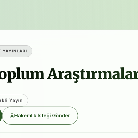
T YAYINLARI
plum Araştırmaları
ekli Yayın
Hakemlik İsteği Gönder