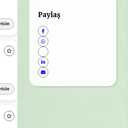
Paylaş
ntüle
ntüle