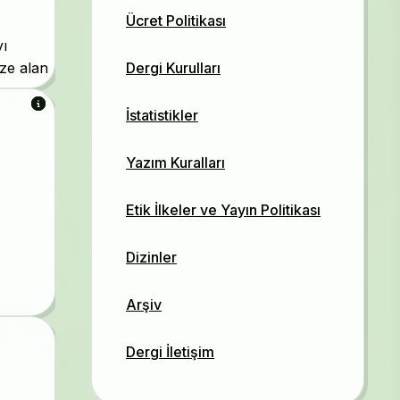
Ücret Politikası
yı
Dergi Kurulları
eze alan
yle
İstatistikler
 Toplum
Yazım Kuralları
ı
Etik İlkeler ve Yayın Politikası
devam
Dizinler
 sunmaya
Arşiv
Dergi İletişim