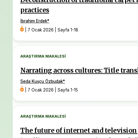
Deconstruction of traditional carpet 
practices
İbrahim Erdek
*
|
7 Ocak 2026
|
Sayfa 1-18
ARAŞTIRMA MAKALESI
Narrating across cultures: Title trans
Seda Kuşçu Özbudak
*
|
7 Ocak 2026
|
Sayfa 1-15
ARAŞTIRMA MAKALESI
The future of internet and television 