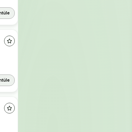
ntüle
ntüle