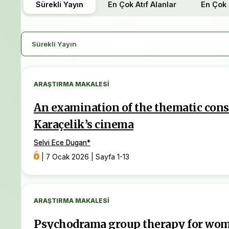
Sürekli Yayın
En Çok Atıf Alanlar
En Çok 
DOI Öneki:
10.26466/opusjsr
Yayın Türü:
Açık Erişim
Hakemlik Türü:
Çift Kör Hakemlik
Telif Hakkı:
Dergide yayımlanan makalelerin telif hakkı 
Sürekli Yayın
Lisans:
(CC BY 4.0)
Dergi Tarihçesi
ARAŞTIRMA MAKALESI
Dergi Eski Adı:
OPUS Uluslararası Toplum Araştırmala
Kapsadığı Yıllar:
2011 - 2021
An examination of the thematic cons
Karaçelik’s cinema
Selvi Ece Dugan
*
|
7 Ocak 2026
|
Sayfa 1-13
ARAŞTIRMA MAKALESI
Psychodrama group therapy for wom