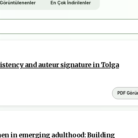
Görüntülenenler
En Çok İndirilenler
yazarlara, ticari kullanım hakkı ise dergimize aittir.
rı Dergisi | ISSN:
2528-9527
- e-ISSN:
2528-9535
.
istency and auteur signature in Tolga
PDF Görü
en in emerging adulthood: Building