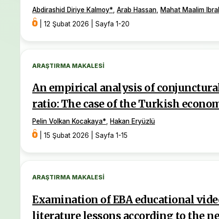
Abdirashid Diriye Kalmoy
*
,
Arab Hassan
,
Mahat Maalim Ibra
|
12 Şubat 2026
|
Sayfa 1-20
ARAŞTIRMA MAKALESI
An empirical analysis of conjunctura
ratio: The case of the Turkish econo
Pelin Volkan Kocakaya
*
,
Hakan Eryüzlü
|
15 Şubat 2026
|
Sayfa 1-15
ARAŞTIRMA MAKALESI
Examination of EBA educational vide
literature lessons according to the 