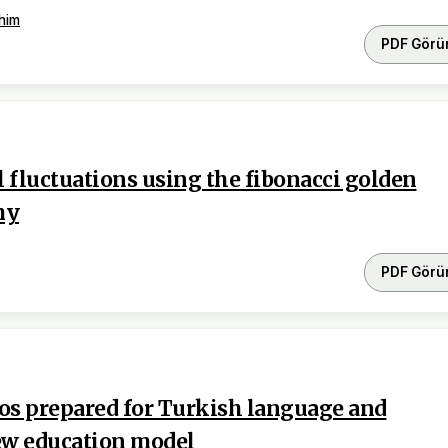
him
PDF Görü
l fluctuations using the fibonacci golden
my
PDF Görü
os prepared for Turkish language and
new education model