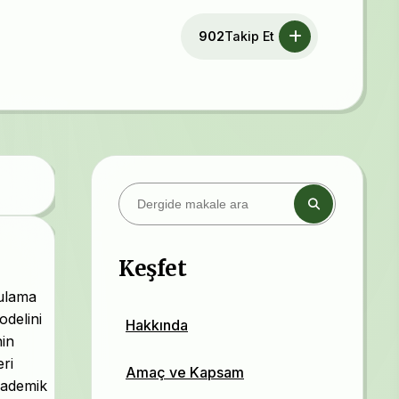
902
Takip Et
Keşfet
gulama
odelini
Hakkında
nin
eri
Amaç ve Kapsam
kademik