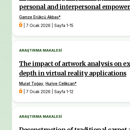
personal and interpersonal empowe
Gamze Erükçü Akbaş
*
|
7 Ocak 2026
|
Sayfa 1-15
ARAŞTIRMA MAKALESI
The impact of artwork analysis on ex
depth in virtual reality applications
Murat Toğay
,
Huriye Çelikcan
*
|
7 Ocak 2026
|
Sayfa 1-12
ARAŞTIRMA MAKALESI