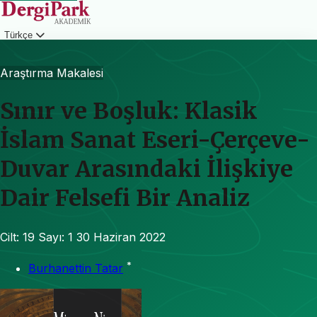
Türkçe
Giriş
Araştırma Makalesi
Sınır ve Boşluk: Klasik
İslam Sanat Eseri-Çerçeve-
Duvar Arasındaki İlişkiye
Dair Felsefi Bir Analiz
Cilt: 19
Sayı: 1
30 Haziran 2022
*
Burhanettin Tatar