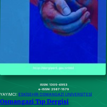
ISSN: 1305-4953
e-ISSN: 2587-1579
YAYIMCI:
ESKİŞEHİR OSMANGAZİ ÜNİVERSİTESİ
Osmangazi Tıp Dergisi