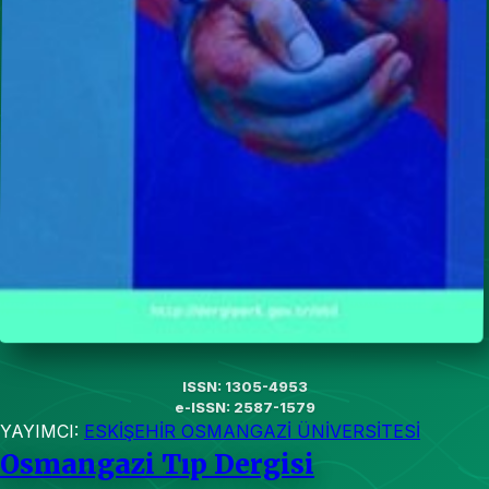
ISSN: 1305-4953
e-ISSN: 2587-1579
YAYIMCI:
ESKİŞEHİR OSMANGAZİ ÜNİVERSİTESİ
Osmangazi Tıp Dergisi