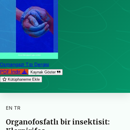
Osmangazi Tıp Dergisi
PDF İndir
Kaynak Göster
Kütüphaneme Ekle
EN
TR
Organofosfatlı bir insektisit: