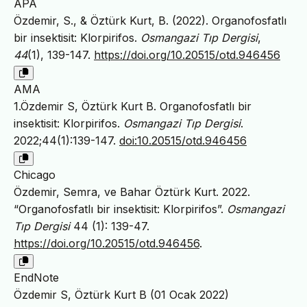
APA
Özdemir, S., & Öztürk Kurt, B. (2022). Organofosfatlı
bir insektisit: Klorpirifos.
Osmangazi Tıp Dergisi
,
44
(1), 139-147.
https://doi.org/10.20515/otd.946456
AMA
1.Özdemir S, Öztürk Kurt B. Organofosfatlı bir
insektisit: Klorpirifos.
Osmangazi Tıp Dergisi
.
2022;44(1):139-147.
doi:10.20515/otd.946456
Chicago
Özdemir, Semra, ve Bahar Öztürk Kurt. 2022.
“Organofosfatlı bir insektisit: Klorpirifos”.
Osmangazi
Tıp Dergisi
44 (1): 139-47.
https://doi.org/10.20515/otd.946456
.
EndNote
Özdemir S, Öztürk Kurt B (01 Ocak 2022)