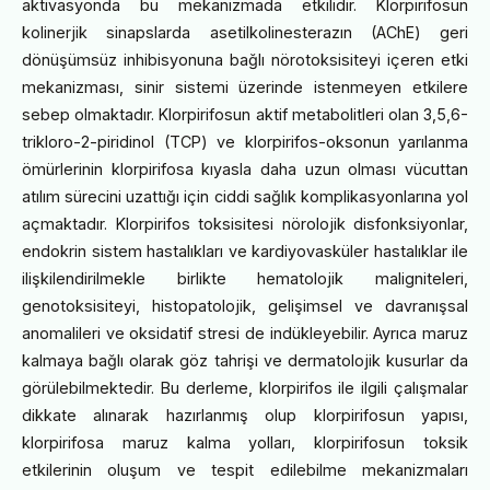
aktivasyonda bu mekanizmada etkilidir. Klorpirifosun
kolinerjik sinapslarda asetilkolinesterazın (AChE) geri
dönüşümsüz inhibisyonuna bağlı nörotoksisiteyi içeren etki
mekanizması, sinir sistemi üzerinde istenmeyen etkilere
sebep olmaktadır. Klorpirifosun aktif metabolitleri olan 3,5,6-
trikloro-2-piridinol (TCP) ve klorpirifos-oksonun yarılanma
ömürlerinin klorpirifosa kıyasla daha uzun olması vücuttan
atılım sürecini uzattığı için ciddi sağlık komplikasyonlarına yol
açmaktadır. Klorpirifos toksisitesi nörolojik disfonksiyonlar,
endokrin sistem hastalıkları ve kardiyovasküler hastalıklar ile
ilişkilendirilmekle birlikte hematolojik maligniteleri,
genotoksisiteyi, histopatolojik, gelişimsel ve davranışsal
anomalileri ve oksidatif stresi de indükleyebilir. Ayrıca maruz
kalmaya bağlı olarak göz tahrişi ve dermatolojik kusurlar da
görülebilmektedir. Bu derleme, klorpirifos ile ilgili çalışmalar
dikkate alınarak hazırlanmış olup klorpirifosun yapısı,
klorpirifosa maruz kalma yolları, klorpirifosun toksik
etkilerinin oluşum ve tespit edilebilme mekanizmaları