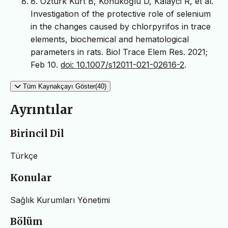
8. Ozturk Kurt B, Konukoğlu D, Kalayci R, et al.
Investigation of the protective role of selenium
in the changes caused by chlorpyrifos in trace
elements, biochemical and hematological
parameters in rats. Biol Trace Elem Res. 2021;
Feb 10.
doi: 10.1007/s12011-021-02616-2
.
Tüm Kaynakçayı Göster(40)
Ayrıntılar
Birincil Dil
Türkçe
Konular
Sağlık Kurumları Yönetimi
Bölüm