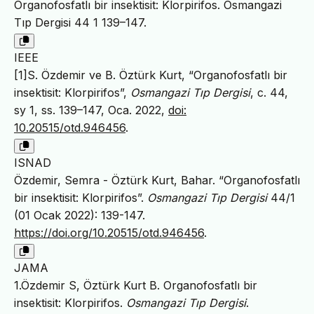
Organofosfatlı bir insektisit: Klorpirifos. Osmangazi
Tıp Dergisi 44 1 139–147.
IEEE
[1]S. Özdemir ve B. Öztürk Kurt, “Organofosfatlı bir
insektisit: Klorpirifos”,
Osmangazi Tıp Dergisi
, c. 44,
sy 1, ss. 139–147, Oca. 2022,
doi:
10.20515/otd.946456
.
ISNAD
Özdemir, Semra - Öztürk Kurt, Bahar. “Organofosfatlı
bir insektisit: Klorpirifos”.
Osmangazi Tıp Dergisi
44/1
(01 Ocak 2022): 139-147.
https://doi.org/10.20515/otd.946456
.
JAMA
1.Özdemir S, Öztürk Kurt B. Organofosfatlı bir
insektisit: Klorpirifos.
Osmangazi Tıp Dergisi
.