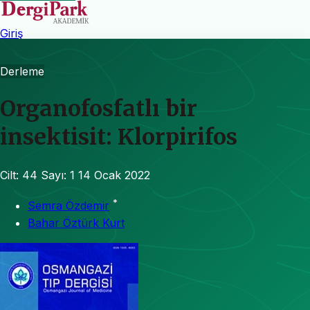
Giriş
Derleme
Organofosfatlı bir
insektisit: Klorpirifos
Cilt: 44
Sayı: 1
14 Ocak 2022
*
Semra Özdemir
Bahar Öztürk Kurt