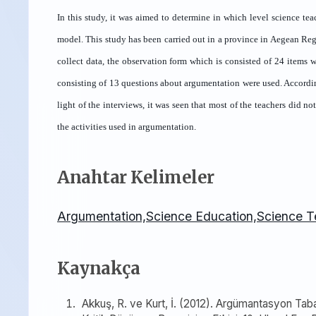
In this study,
it was aimed to determine in which level science tea
model. This study has been carried out in a province in Aegean Regio
collect data, the observation form which is consisted of 24 items 
consisting of 13 questions about argumentation were used. Accordin
light of the interviews, it was seen that most of the teachers did 
the activities used in argumentation.
Anahtar Kelimeler
Argumentation,Science Education,Science T
Kaynakça
Akkuş, R. ve Kurt, İ. (2012). Argümantasyon Tab