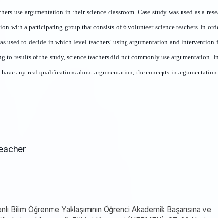
chers use argumentation in their science classroom. Case study was used as a rese
n with a participating group that consists of 6 volunteer science teachers. In orde
was used to decide in which level teachers’ using argumentation and intervention 
g to results of the study, science teachers did not commonly use argumentation. In
not have any real qualifications about argumentation, the concepts in argumentation
eacher
anlı Bilim Öğrenme Yaklaşımının Öğrenci Akademik Başarısına ve