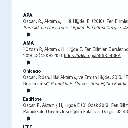
APA
Ozcan, R., Aktamış, H., & Hiğde, E. (2018). Fen Biliml
Pamukkale Üniversitesi Eğitim Fakültesi Dergisi
,
4
AMA
1.Ozcan R, Aktamış H, Hiğde E. Fen Bilimleri Dersleri
2018;43(43):93-106.
https://izlik.org/JA86KJ43RA
Chicago
Ozcan, Rıdan, Hilal Aktamış, ve Emrah Hiğde. 2018. “F
Belirlenmesi”.
Pamukkale Üniversitesi Eğitim Fakülte
EndNote
Ozcan R, Aktamış H, Hiğde E (01 Ocak 2018) Fen Bilim
Pamukkale Üniversitesi Eğitim Fakültesi Dergisi 43 4
IEEE