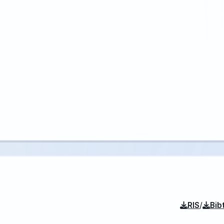
/
RIS
Bib