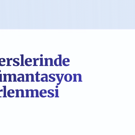
erslerinde
gümantasyon
rlenmesi