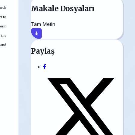
Makale Dosyaları
arch
r to
Tam Metin
form
 the
 and
Paylaş