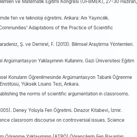
 Bilimleri ve Matematik Eğitimi Kongresi (UFBMEK), 27-30 Haziran,
de fen ve teknoloji öğretimi. Ankara: Anı Yayıncılık.
 Communities’ Adaptations of the Practice of Scientific
aradeniz, Ş. ve Demirel, F. (2013). Bilimsel Araştırma Yöntemleri.
l Argümantasyon Yaklaşımının Kullanımı. Gazi Üniversitesi Eğitim
limsel Konuların Öğrenilmesinde Argümantasyon Tabanlı Öğrenme
i Enstitüsü, Yüksek Lisans Tezi, Ankara.
tablishing the norms of scientific argumentation in classrooms.
2005). Deney Yoluyla Fen Öğretimi. Dinazor Kitabevi, İzmir.
cience classroom discourse on controversial issues. Science
im Öğrenme Yaklaşımının (ATBÖ) Öğrencilerin Fen Başarıları,