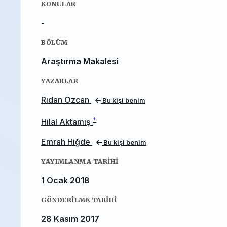
KONULAR
-
BÖLÜM
Araştırma Makalesi
YAZARLAR
Rıdan Ozcan
Bu kişi benim
*
Hilal Aktamış
Emrah Hiğde
Bu kişi benim
YAYIMLANMA TARIHI
1 Ocak 2018
GÖNDERILME TARIHI
28 Kasım 2017