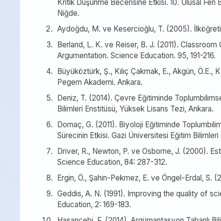
Kritik Düşünme Becerisine Etkisi. 10. Ulusal Fen
Niğde.
Aydoğdu, M. ve Kesercioğlu, T. (2005). İlköğretim
Berland, L. K. ve Reiser, B. J. (2011). Classroom
Argumentation. Science Education. 95, 191-216.
Büyüköztürk, Ş., Kılıç Çakmak, E., Akgün, Ö.E., K
Pegem Akademi. Ankara.
Deniz, T. (2014). Çevre Eğitiminde Toplumbilimse
Bilimleri Enstitüsü, Yüksek Lisans Tezi, Ankara.
Domaç, G. (2011). Biyoloji Eğitiminde Toplumbi
Sürecinin Etkisi. Gazi Üniversitesi Eğitim Bilimler
Driver, R., Newton, P. ve Osborne, J. (2000). Es
Science Education, 84: 287-312.
Ergin, Ö., Şahin-Pekmez, E. ve Öngel-Erdal, S. (
Geddis, A. N. (1991). Improving the quality of s
Education, 2: 169-183.
Hasançebi, F. (2014). Argümantasyon Tabanlı Bil