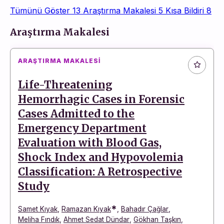
Tümünü Göster
13
Araştırma Makalesi
5
Kısa Bildiri
8
Makaleler
Araştırma Makalesi
ARAŞTIRMA MAKALESI
Life-Threatening
Hemorrhagic Cases in Forensic
Cases Admitted to the
Emergency Department
Evaluation with Blood Gas,
Shock Index and Hypovolemia
Classification: A Retrospective
Study
*
Samet Kıyak
,
Ramazan Kıyak
,
Bahadır Çağlar
,
Meliha Fındık
,
Ahmet Sedat Dündar
,
Gökhan Taşkın
,