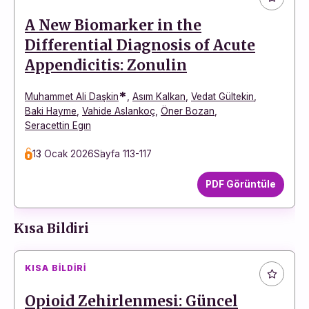
A New Biomarker in the
Differential Diagnosis of Acute
Appendicitis: Zonulin
*
Muhammet Ali Daşkin
,
Asım Kalkan
,
Vedat Gültekin
,
Baki Hayme
,
Vahide Aslankoç
,
Öner Bozan
,
Seracettin Egın
13 Ocak 2026
Sayfa 113-117
PDF Görüntüle
Kısa Bildiri
KISA BILDIRI
Opioid Zehirlenmesi: Güncel