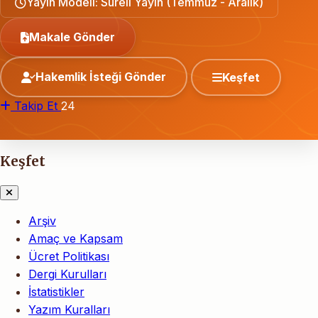
Yayın Modeli: Süreli Yayın (Temmuz - Aralık)
Makale Gönder
Hakemlik İsteği Gönder
Keşfet
Takip Et
24
Keşfet
Arşiv
Amaç ve Kapsam
Ücret Politikası
Dergi Kurulları
İstatistikler
Yazım Kuralları