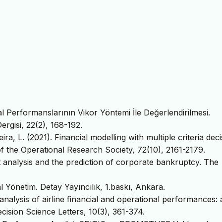
sal Performanslarının Vikor Yöntemi İle Değerlendirilmesi.
Dergisi, 22(2), 168-192.
eira, L. (2021). Financial modelling with multiple criteria dec
of the Operational Research Society, 72(10), 2161-2179.
ant analysis and the prediction of corporate bankruptcy. The
l Yönetim. Detay Yayıncılık, 1.baskı, Ankara.
analysis of airline financial and operational performances: 
sion Science Letters, 10(3), 361-374.