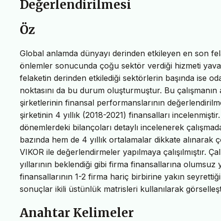
Değerlendirilmesi
Öz
Global anlamda dünyayı derinden etkileyen en son fe
önlemler sonucunda çoğu sektör verdiği hizmeti yav
felaketin derinden etkilediği sektörlerin başında ise o
noktasını da bu durum oluşturmuştur. Bu çalışmanı
şirketlerinin finansal performanslarının değerlendir
şirketinin 4 yıllık (2018-2021) finansalları incelenmişti
dönemlerdeki bilançoları detaylı incelenerek çalışmada
bazında hem de 4 yıllık ortalamalar dikkate alınarak
VIKOR ile değerlendirmeler yapılmaya çalışılmıştır. Ç
yıllarının beklendiği gibi firma finansallarına olumsuz y
finansallarının 1-2 firma hariç birbirine yakın seyretti
sonuçlar ikili üstünlük matrisleri kullanılarak görselleşti
Anahtar Kelimeler