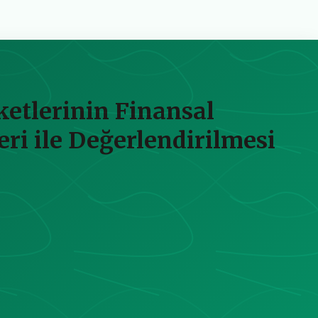
etlerinin Finansal
i ile Değerlendirilmesi