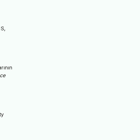
IS,
rının
nce
ty