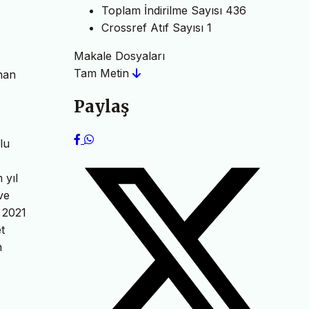
Toplam İndirilme Sayısı
436
Crossref Atıf Sayısı
1
Makale Dosyaları
Tam Metin
nan
Paylaş
lu
 yıl
ve
 2021
t
n