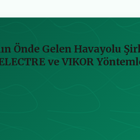
n Önde Gelen Havayolu Şirk
ELECTRE ve VIKOR Yöntemler