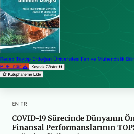
Recep Tayyip Erdoğan Üniversitesi Fen ve Mühendislik Bilim
PDF İndir
Kaynak Göster
Kütüphaneme Ekle
EN
TR
COVID-19 Sürecinde Dünyanın Ön
Finansal Performanslarının TOP