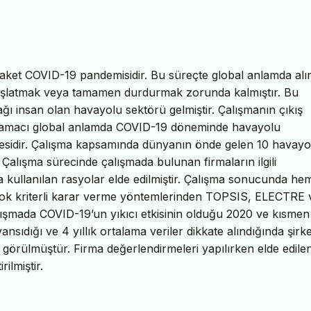
laket COVID-19 pandemisidir. Bu süreçte global anlamda alı
aşlatmak veya tamamen durdurmak zorunda kalmıştır. Bu
dağı insan olan havayolu sektörü gelmiştir. Çalışmanın çıkış
n amacı global anlamda COVID-19 döneminde havayolu
ilmesidir. Çalışma kapsamında dünyanın önde gelen 10 havayo
r. Çalışma sürecinde çalışmada bulunan firmaların ilgili
 kullanılan rasyolar elde edilmiştir. Çalışma sonucunda hem
 çok kriterli karar verme yöntemlerinden TOPSIS, ELECTRE 
alışmada COVID-19’un yıkıcı etkisinin olduğu 2020 ve kısmen
ansıdığı ve 4 yıllık ortalama veriler dikkate alındığında şirke
ği görülmüştür. Firma değerlendirmeleri yapılırken elde edile
rilmiştir.