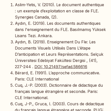
Aslim-Yetis, V. (2010). Le document authentique
: un exemple d’exploitation en classe de FLE.
Synergies Canada, (2).
Aydın, E. (2019). Les documents authentiques
dans l'enseignement du FLE. Basılmamış Yüksek
Lisans Tezi. Ankara.
Aydın, B. (2019). Enseignement Du Fle: Les
Documents Visuels Utilisés Dans L’étape
D’anticipation et Leurs Représentations. Selçuk
Üniversitesi Edebiyat Fakültesi Dergisi , (41),
227-244 .
DOI: 10.21497/sefad.586616
Bérard, E. (1991). L’approche communicative.
Paris: CLE International
Cuq, J.-P. (2003). Dictionnaire de didactique du
français langue étrangère et seconde. Paris:
CLE International.
Cuq, J-P., Gruca, I. (2003). Cours de didactique
du français langue étrangère et seconde. PUG: