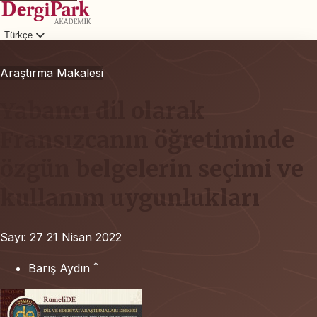
Türkçe
Giriş
Araştırma Makalesi
Yabancı dil olarak
Fransızcanın öğretiminde
özgün belgelerin seçimi ve
kullanım uygunlukları
Sayı: 27
21 Nisan 2022
*
Barış Aydın