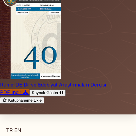
RumeliDE Dil ve Edebiyat Araştırmaları Dergisi
PDF İndir
Kaynak Göster
Kütüphaneme Ekle
TR
EN