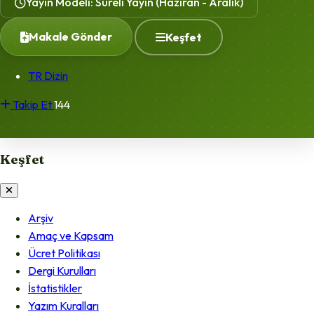
Yayın Modeli: Süreli Yayın (Haziran - Aralık)
Makale Gönder
Keşfet
TR Dizin
Takip Et
144
Keşfet
Arşiv
Amaç ve Kapsam
Ücret Politikası
Dergi Kurulları
İstatistikler
Yazım Kuralları