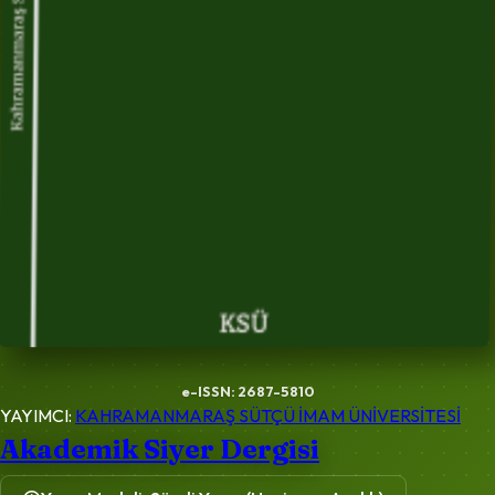
e-ISSN: 2687-5810
YAYIMCI:
KAHRAMANMARAŞ SÜTÇÜ İMAM ÜNİVERSİTESİ
Akademik Siyer Dergisi