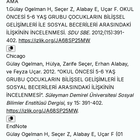
AMA
1.Gülay Ogelman H, Seçer Z, Alabay E, Uçar F. OKUL
ÖNCESİ 5-6 YAŞ GRUBU ÇOCUKLARIN BİLİŞSEL
GELİŞİMLERİ İLE SOSYAL BECERİLERİ ARASINDAKİ
İLİŞKİNİN İNCELENMESİ.
SDU SBE
. 2012;(15):391-
402.
https://izlik.org/JA68SP25MW
Chicago
Gülay Ogelman, Hülya, Zarife Seçer, Erhan Alabay,
ve Feyza Uçar. 2012. “OKUL ÖNCESİ 5-6 YAŞ
GRUBU ÇOCUKLARIN BİLİŞSEL GELİŞİMLERİ İLE
SOSYAL BECERİLERİ ARASINDAKİ İLİŞKİNİN
İNCELENMESİ”.
Süleyman Demirel Üniversitesi Sosyal
Bilimler Enstitüsü Dergisi
, sy 15: 391-402.
https://izlik.org/JA68SP25MW
.
EndNote
Gülay Ogelman H, Seçer Z, Alabay E, Uçar F (01