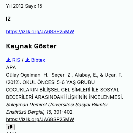
Yıl 2012 Sayı: 15
IZ
https://izlik.org/JA68SP25MW
Kaynak Göster
RIS
/
Bibtex
APA
Gülay Ogelman, H., Seçer, Z., Alabay, E., & Uçar, F.
(2012). OKUL ÖNCESİ 5-6 YAŞ GRUBU
ÇOCUKLARIN BİLİŞSEL GELİŞİMLERİ İLE SOSYAL
BECERİLERİ ARASINDAKİ İLİŞKİNİN İNCELENMESİ.
Süleyman Demirel Üniversitesi Sosyal Bilimler
Enstitüsü Dergisi
,
15
, 391-402.
https://izlik.org/JA68SP25MW