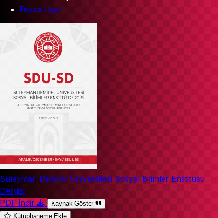
Feyza Uçar
Süleyman Demirel Üniversitesi Sosyal Bilimler Enstitüsü
Dergisi
PDF İndir
Kaynak Göster
Kütüphaneme Ekle