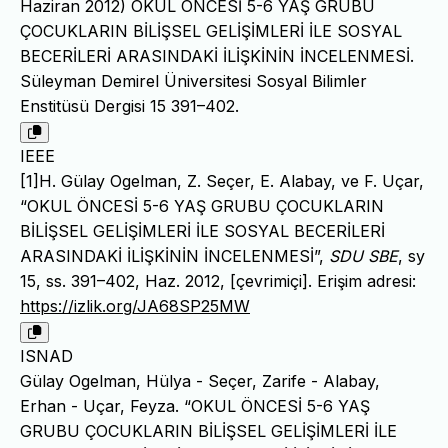
Haziran 2012) OKUL ÖNCESİ 5-6 YAŞ GRUBU
ÇOCUKLARIN BİLİŞSEL GELİŞİMLERİ İLE SOSYAL
BECERİLERİ ARASINDAKİ İLİŞKİNİN İNCELENMESİ.
Süleyman Demirel Üniversitesi Sosyal Bilimler
Enstitüsü Dergisi 15 391–402.
IEEE
[1]H. Gülay Ogelman, Z. Seçer, E. Alabay, ve F. Uçar,
“OKUL ÖNCESİ 5-6 YAŞ GRUBU ÇOCUKLARIN
BİLİŞSEL GELİŞİMLERİ İLE SOSYAL BECERİLERİ
ARASINDAKİ İLİŞKİNİN İNCELENMESİ”,
SDU SBE
, sy
15, ss. 391–402, Haz. 2012, [çevrimiçi]. Erişim adresi:
https://izlik.org/JA68SP25MW
ISNAD
Gülay Ogelman, Hülya - Seçer, Zarife - Alabay,
Erhan - Uçar, Feyza. “OKUL ÖNCESİ 5-6 YAŞ
GRUBU ÇOCUKLARIN BİLİŞSEL GELİŞİMLERİ İLE