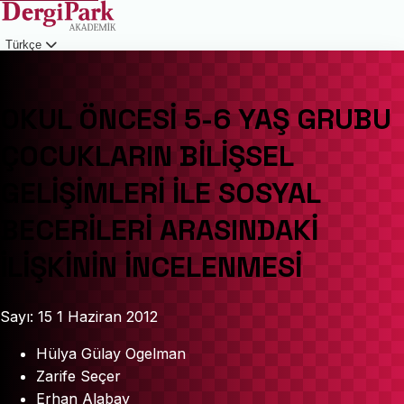
Türkçe
Giriş
OKUL ÖNCESİ 5-6 YAŞ GRUBU
ÇOCUKLARIN BİLİŞSEL
GELİŞİMLERİ İLE SOSYAL
BECERİLERİ ARASINDAKİ
İLİŞKİNİN İNCELENMESİ
Sayı: 15
1 Haziran 2012
Hülya Gülay Ogelman
Zarife Seçer
Erhan Alabay