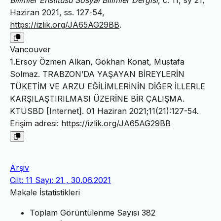
Haziran 2021, ss. 127-54,
https://izlik.org/JA65AG29BB
.
Vancouver
1.Ersoy Özmen Alkan, Gökhan Konat, Mustafa
Solmaz. TRABZON’DA YAŞAYAN BİREYLERİN
TÜKETİM VE ARZU EĞİLİMLERİNİN DİĞER İLLERLE
KARŞILAŞTIRILMASI ÜZERİNE BİR ÇALIŞMA.
KTÜSBD [Internet]. 01 Haziran 2021;11(21):127-54.
Erişim adresi:
https://izlik.org/JA65AG29BB
Arşiv
Cilt: 11 Sayı: 21 , 30.06.2021
Makale İstatistikleri
Toplam Görüntülenme Sayısı
382