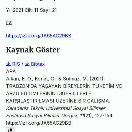
Yıl 2021 Cilt: 11 Sayı: 21
IZ
https://izlik.org/JA65AG29BB
Kaynak Göster
RIS
/
Bibtex
APA
Alkan, E. Ö., Konat, G., & Solmaz, M. (2021).
TRABZON’DA YAŞAYAN BİREYLERİN TÜKETİM VE
ARZU EĞİLİMLERİNİN DİĞER İLLERLE
KARŞILAŞTIRILMASI ÜZERİNE BİR ÇALIŞMA.
Karadeniz Teknik Üniversitesi Sosyal Bilimler
Enstitüsü Sosyal Bilimler Dergisi
,
11
(21), 127-154.
https://izlik.org/JA65AG29BB