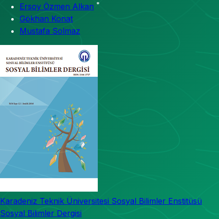
*
Ersoy Özmen Alkan
Gökhan Konat
Mustafa Solmaz
Karadeniz Teknik Üniversitesi Sosyal Bilimler Enstitüsü
Sosyal Bilimler Dergisi