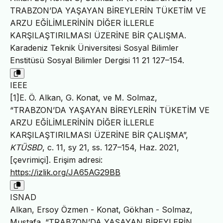
TRABZON’DA YAŞAYAN BİREYLERİN TÜKETİM VE
ARZU EĞİLİMLERİNİN DİĞER İLLERLE
KARŞILAŞTIRILMASI ÜZERİNE BİR ÇALIŞMA.
Karadeniz Teknik Üniversitesi Sosyal Bilimler
Enstitüsü Sosyal Bilimler Dergisi 11 21 127–154.
IEEE
[1]E. Ö. Alkan, G. Konat, ve M. Solmaz,
“TRABZON’DA YAŞAYAN BİREYLERİN TÜKETİM VE
ARZU EĞİLİMLERİNİN DİĞER İLLERLE
KARŞILAŞTIRILMASI ÜZERİNE BİR ÇALIŞMA”,
KTÜSBD
, c. 11, sy 21, ss. 127–154, Haz. 2021,
[çevrimiçi]. Erişim adresi:
https://izlik.org/JA65AG29BB
ISNAD
Alkan, Ersoy Özmen - Konat, Gökhan - Solmaz,
Mustafa. “TRABZON’DA YAŞAYAN BİREYLERİN