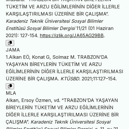
TÜKETİM VE ARZU EĞİLİMLERİNİN DİĞER İLLERLE
KARŞILAŞTIRILMASI ÜZERİNE BİR ÇALIŞMA”.
Karadeniz Teknik Üniversitesi Sosyal Bilimler
Enstitüsü Sosyal Bilimler Dergisi
11/21 (01 Haziran
2021): 127-154.
https://izlik.org/JA65AG29BB
.
JAMA
1.Alkan EÖ, Konat G, Solmaz M. TRABZON’DA
YAŞAYAN BİREYLERİN TÜKETİM VE ARZU
EĞİLİMLERİNİN DİĞER İLLERLE KARŞILAŞTIRILMASI
ÜZERİNE BİR ÇALIŞMA.
KTÜSBD
. 2021;11:127–154.
MLA
Alkan, Ersoy Özmen, vd. “TRABZON’DA YAŞAYAN
BİREYLERİN TÜKETİM VE ARZU EĞİLİMLERİNİN
DİĞER İLLERLE KARŞILAŞTIRILMASI ÜZERİNE BİR
ÇALIŞMA”.
Karadeniz Teknik Üniversitesi Sosyal
Bilimler Enstitüsü Sosyal Bilimler Dergisi
, c. 11, sy 21,