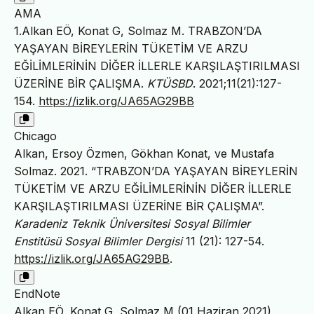
AMA
1.Alkan EÖ, Konat G, Solmaz M. TRABZON’DA
YAŞAYAN BİREYLERİN TÜKETİM VE ARZU
EĞİLİMLERİNİN DİĞER İLLERLE KARŞILAŞTIRILMASI
ÜZERİNE BİR ÇALIŞMA.
KTÜSBD
. 2021;11(21):127-
154.
https://izlik.org/JA65AG29BB
Chicago
Alkan, Ersoy Özmen, Gökhan Konat, ve Mustafa
Solmaz. 2021. “TRABZON’DA YAŞAYAN BİREYLERİN
TÜKETİM VE ARZU EĞİLİMLERİNİN DİĞER İLLERLE
KARŞILAŞTIRILMASI ÜZERİNE BİR ÇALIŞMA”.
Karadeniz Teknik Üniversitesi Sosyal Bilimler
Enstitüsü Sosyal Bilimler Dergisi
11 (21): 127-54.
https://izlik.org/JA65AG29BB
.
EndNote
Alkan EÖ, Konat G, Solmaz M (01 Haziran 2021)