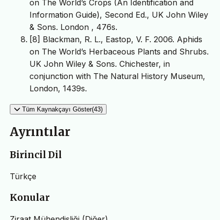
on The World’s Crops (An Identification and
Information Guide), Second Ed., UK John Wiley
& Sons. London , 476s.
[8] Blackman, R. L., Eastop, V. F. 2006. Aphids
on The World’s Herbaceous Plants and Shrubs.
UK John Wiley & Sons. Chichester, in
conjunction with The Natural History Museum,
London, 1439s.
Tüm Kaynakçayı Göster(43)
Ayrıntılar
Birincil Dil
Türkçe
Konular
Ziraat Mühendisliği (Diğer)