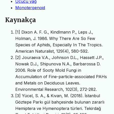
Uçucu yağ
Monoterpenoid
Kaynakça
[1] Dixon A. F. G., Kindlmann P., Leps J.,
Holman, J. 1986. Why There Are So Few
Species of Aphids, Especially In The Tropics.
American Naturalist, 129(4), 580-592.
[2] Jouraeva V.A., Johnson D.L., Hassett J.P.,
Nowak D.J., Shipunova N.A., Barbarossa D.
2006. Role of Sooty Mold Fungi in
Accumulation of Fine-particle-associated PAHs
and Metals on Deciduous Leaves.
Environmental Research, 102(3), 272-282.
[3] Yücel, S. A., & Kıvan, M. (2018). İstanbul
Göztepe Parkı gül bahçesinde bulunan zararlı
Hemiptera ve Hymenoptera türleri. Tekirdağ