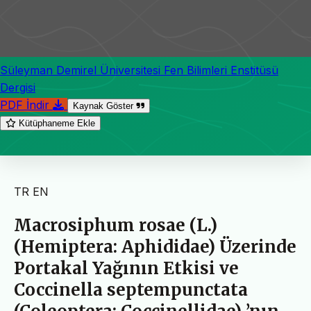
Süleyman Demirel Üniversitesi Fen Bilimleri Enstitüsü
Dergisi
PDF İndir
Kaynak Göster
Kütüphaneme Ekle
TR
EN
Macrosiphum rosae (L.)
(Hemiptera: Aphididae) Üzerinde
Portakal Yağının Etkisi ve
Coccinella septempunctata