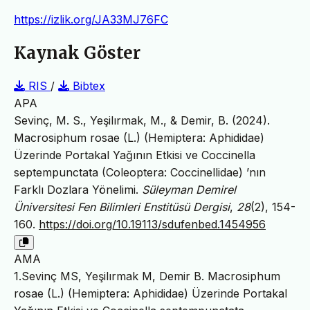
https://izlik.org/JA33MJ76FC
Kaynak Göster
RIS
/
Bibtex
APA
Sevinç, M. S., Yeşilırmak, M., & Demir, B. (2024).
Macrosiphum rosae (L.) (Hemiptera: Aphididae)
Üzerinde Portakal Yağının Etkisi ve Coccinella
septempunctata (Coleoptera: Coccinellidae) ’nın
Farklı Dozlara Yönelimi.
Süleyman Demirel
Üniversitesi Fen Bilimleri Enstitüsü Dergisi
,
28
(2), 154-
160.
https://doi.org/10.19113/sdufenbed.1454956
AMA
1.Sevinç MS, Yeşilırmak M, Demir B. Macrosiphum
rosae (L.) (Hemiptera: Aphididae) Üzerinde Portakal