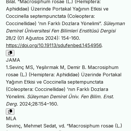
Bilal. “Macrosiphum rosae (L.) (Hemiptera:
Aphididae) Üzerinde Portakal Yağının Etkisi ve
Coccinella septempunctata (Coleoptera:
Coccinellidae) ’nın Farklı Dozlara Yönelimi”.
Süleyman
Demirel Üniversitesi Fen Bilimleri Enstitüsü Dergisi
28/2 (01 Ağustos 2024): 154-160.
https://doi.org/10.19113/sdufenbed.1454956
.
JAMA
1.Sevinç MS, Yeşilırmak M, Demir B. Macrosiphum
rosae (L.) (Hemiptera: Aphididae) Üzerinde Portakal
Yağının Etkisi ve Coccinella septempunctata
(Coleoptera: Coccinellidae) ’nın Farklı Dozlara
Yönelimi.
Süleyman Demirel Üniv. Fen Bilim. Enst.
Derg.
2024;28:154–160.
MLA
Sevinç, Mehmet Sedat, vd. “Macrosiphum rosae (L.)