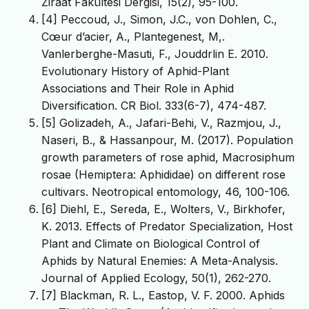
Ziraat Fakültesi Dergisi, 15(2), 95-100.
[4] Peccoud, J., Simon, J.C., von Dohlen, C.,
Cœur d’acier, A., Plantegenest, M,.
Vanlerberghe-Masuti, F., Jouddrlin E. 2010.
Evolutionary History of Aphid-Plant
Associations and Their Role in Aphid
Diversification. CR Biol. 333(6-7), 474-487.
[5] Golizadeh, A., Jafari-Behi, V., Razmjou, J.,
Naseri, B., & Hassanpour, M. (2017). Population
growth parameters of rose aphid, Macrosiphum
rosae (Hemiptera: Aphididae) on different rose
cultivars. Neotropical entomology, 46, 100-106.
[6] Diehl, E., Sereda, E., Wolters, V., Birkhofer,
K. 2013. Effects of Predator Specialization, Host
Plant and Climate on Biological Control of
Aphids by Natural Enemies: A Meta-Analysis.
Journal of Applied Ecology, 50(1), 262-270.
[7] Blackman, R. L., Eastop, V. F. 2000. Aphids