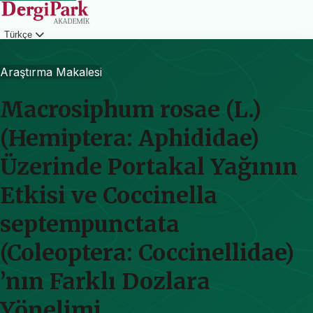
Türkçe
Giriş
Araştırma Makalesi
Macrosiphum rosae (L.)
(Hemiptera: Aphididae)
Üzerinde Portakal Yağının
Etkisi ve Coccinella
septempunctata
(Coleoptera: Coccinellidae)
’nın Farklı Dozlara
Yönelimi