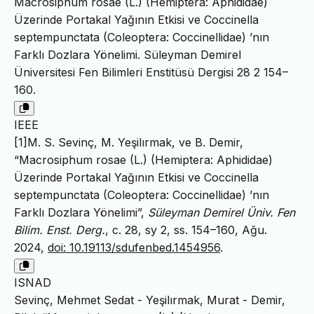
Macrosiphum rosae (L.) (Hemiptera: Aphididae)
Üzerinde Portakal Yağının Etkisi ve Coccinella
septempunctata (Coleoptera: Coccinellidae) ’nın
Farklı Dozlara Yönelimi. Süleyman Demirel
Üniversitesi Fen Bilimleri Enstitüsü Dergisi 28 2 154–
160.
IEEE
[1]M. S. Sevinç, M. Yeşilırmak, ve B. Demir,
“Macrosiphum rosae (L.) (Hemiptera: Aphididae)
Üzerinde Portakal Yağının Etkisi ve Coccinella
septempunctata (Coleoptera: Coccinellidae) ’nın
Farklı Dozlara Yönelimi”,
Süleyman Demirel Üniv. Fen
Bilim. Enst. Derg.
, c. 28, sy 2, ss. 154–160, Ağu.
2024,
doi: 10.19113/sdufenbed.1454956
.
ISNAD
Sevinç, Mehmet Sedat - Yeşilırmak, Murat - Demir,