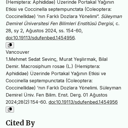
(Hemiptera: Aphididae) Üzerinde Portakal Yağının
Etkisi ve Coccinella septempunctata (Coleoptera:
Coccinellidae) ’nın Farklı Dozlara Yönelimi”.
Süleyman
Demirel Üniversitesi Fen Bilimleri Enstitüsü Dergisi
, c.
28, sy 2, Ağustos 2024, ss. 154-60,
doi:10.19113/sdufenbed.1454956
.
Vancouver
1.Mehmet Sedat Sevinç, Murat Yeşilırmak, Bilal
Demir. Macrosiphum rosae (L.) (Hemiptera:
Aphididae) Üzerinde Portakal Yağının Etkisi ve
Coccinella septempunctata (Coleoptera:
Coccinellidae) ’nın Farklı Dozlara Yönelimi. Süleyman
Demirel Üniv. Fen Bilim. Enst. Derg. 01 Ağustos
2024;28(2):154-60.
doi:10.19113/sdufenbed.1454956
Cited By