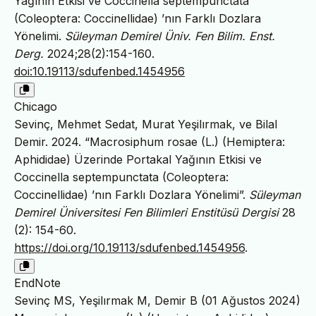
Yağının Etkisi ve Coccinella septempunctata
(Coleoptera: Coccinellidae) ’nın Farklı Dozlara
Yönelimi.
Süleyman Demirel Üniv. Fen Bilim. Enst.
Derg.
2024;28(2):154-160.
doi:10.19113/sdufenbed.1454956
Chicago
Sevinç, Mehmet Sedat, Murat Yeşilırmak, ve Bilal
Demir. 2024. “Macrosiphum rosae (L.) (Hemiptera:
Aphididae) Üzerinde Portakal Yağının Etkisi ve
Coccinella septempunctata (Coleoptera:
Coccinellidae) ’nın Farklı Dozlara Yönelimi”.
Süleyman
Demirel Üniversitesi Fen Bilimleri Enstitüsü Dergisi
28
(2): 154-60.
https://doi.org/10.19113/sdufenbed.1454956
.
EndNote
Sevinç MS, Yeşilırmak M, Demir B (01 Ağustos 2024)