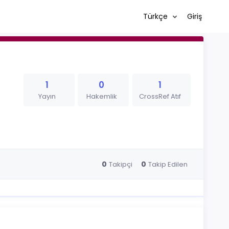
Türkçe
Giriş
1
0
1
Yayın
Hakemlik
CrossRef Atıf
0
0
Takipçi
Takip Edilen