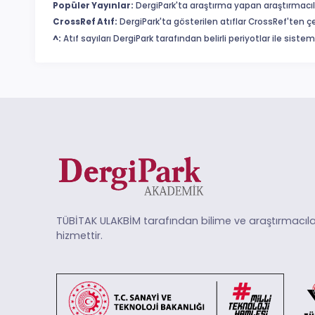
Popüler Yayınlar:
DergiPark'ta araştırma yapan araştırmacıl
CrossRef Atıf:
DergiPark'ta gösterilen atıflar CrossRef'ten ç
^:
Atıf sayıları DergiPark tarafından belirli periyotlar ile sist
TÜBİTAK ULAKBİM tarafından bilime ve araştırmacıla
hizmettir.