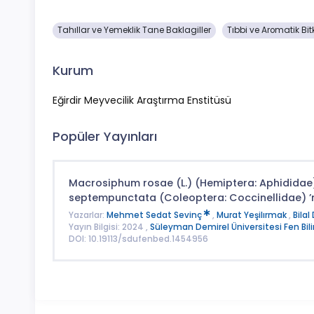
Tahıllar ve Yemeklik Tane Baklagiller
Tıbbi ve Aromatik Bitk
Kurum
Eğirdir Meyvecilik Araştırma Enstitüsü
Popüler Yayınları
Macrosiphum rosae (L.) (Hemiptera: Aphididae) 
septempunctata (Coleoptera: Coccinellidae) ’nı
Yazarlar:
Mehmet Sedat Sevinç
,
Murat Yeşilırmak
,
Bilal
Yayın Bilgisi: 2024 ,
Süleyman Demirel Üniversitesi Fen Bili
DOI: 10.19113/sdufenbed.1454956