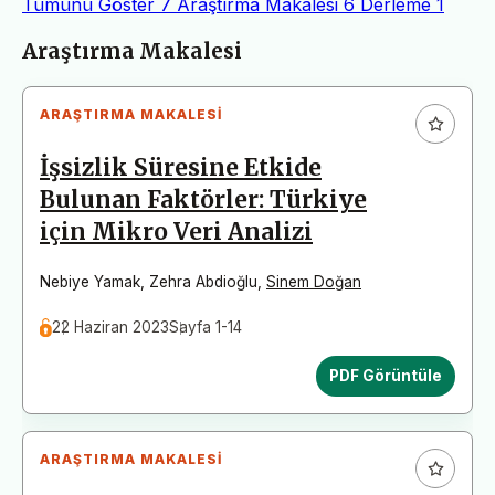
Tümünü Göster
7
Araştırma Makalesi
6
Derleme
1
Makaleler
Araştırma Makalesi
ARAŞTIRMA MAKALESI
İşsizlik Süresine Etkide
Bulunan Faktörler: Türkiye
için Mikro Veri Analizi
Nebiye Yamak
,
Zehra Abdioğlu
,
Sinem Doğan
22 Haziran 2023
Sayfa 1-14
PDF Görüntüle
ARAŞTIRMA MAKALESI