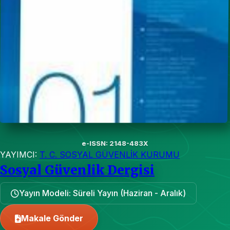
e-ISSN: 2148-483X
YAYIMCI:
T. C. SOSYAL GÜVENLİK KURUMU
Sosyal Güvenlik Dergisi
Yayın Modeli: Süreli Yayın (Haziran - Aralık)
Makale Gönder