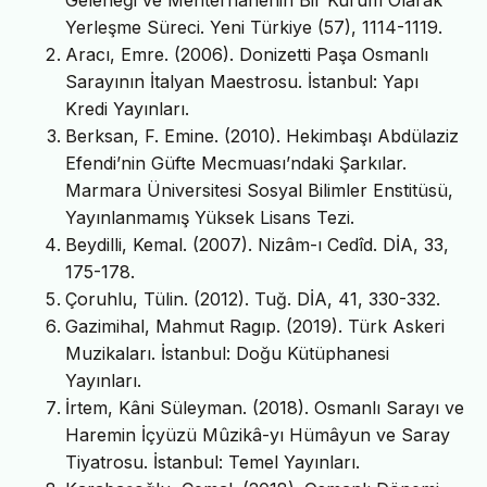
Yerleşme Süreci. Yeni Türkiye (57), 1114-1119.
Aracı, Emre. (2006). Donizetti Paşa Osmanlı
Sarayının İtalyan Maestrosu. İstanbul: Yapı
Kredi Yayınları.
Berksan, F. Emine. (2010). Hekimbaşı Abdülaziz
Efendi’nin Güfte Mecmuası’ndaki Şarkılar.
Marmara Üniversitesi Sosyal Bilimler Enstitüsü,
Yayınlanmamış Yüksek Lisans Tezi.
Beydilli, Kemal. (2007). Nizâm-ı Cedîd. DİA, 33,
175-178.
Çoruhlu, Tülin. (2012). Tuğ. DİA, 41, 330-332.
Gazimihal, Mahmut Ragıp. (2019). Türk Askeri
Muzikaları. İstanbul: Doğu Kütüphanesi
Yayınları.
İrtem, Kâni Süleyman. (2018). Osmanlı Sarayı ve
Haremin İçyüzü Mûzikâ-yı Hümâyun ve Saray
Tiyatrosu. İstanbul: Temel Yayınları.