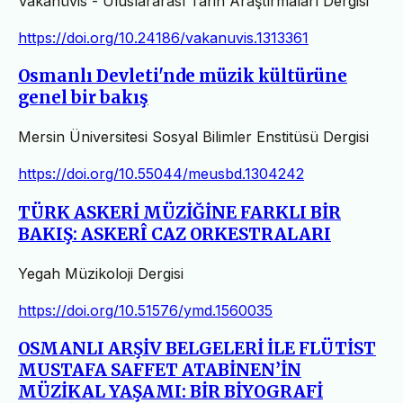
Vakanüvis - Uluslararası Tarih Araştırmaları Dergisi
https://doi.org/10.24186/vakanuvis.1313361
Osmanlı Devleti'nde müzik kültürüne
genel bir bakış
Mersin Üniversitesi Sosyal Bilimler Enstitüsü Dergisi
https://doi.org/10.55044/meusbd.1304242
TÜRK ASKERİ MÜZİĞİNE FARKLI BİR
BAKIŞ: ASKERÎ CAZ ORKESTRALARI
Yegah Müzikoloji Dergisi
https://doi.org/10.51576/ymd.1560035
OSMANLI ARŞİV BELGELERİ İLE FLÜTİST
MUSTAFA SAFFET ATABİNEN’İN
MÜZİKAL YAŞAMI: BİR BİYOGRAFİ