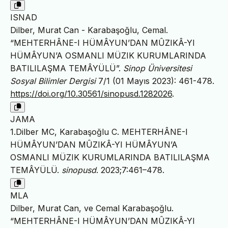
ISNAD
Dilber, Murat Can - Karabaşoğlu, Cemal.
“MEHTERHÂNE-I HÜMÂYUN’DAN MÛZIKÂ-YI
HÜMÂYUN’A OSMANLI MÜZIK KURUMLARINDA
BATILILAŞMA TEMÂYÜLÜ”.
Sinop Üniversitesi
Sosyal Bilimler Dergisi
7/1 (01 Mayıs 2023): 461-478.
https://doi.org/10.30561/sinopusd.1282026
.
JAMA
1.Dilber MC, Karabaşoğlu C. MEHTERHÂNE-I
HÜMÂYUN’DAN MÛZIKÂ-YI HÜMÂYUN’A
OSMANLI MÜZIK KURUMLARINDA BATILILAŞMA
TEMÂYÜLÜ.
sinopusd
. 2023;7:461–478.
MLA
Dilber, Murat Can, ve Cemal Karabaşoğlu.
“MEHTERHÂNE-I HÜMÂYUN’DAN MÛZIKÂ-YI