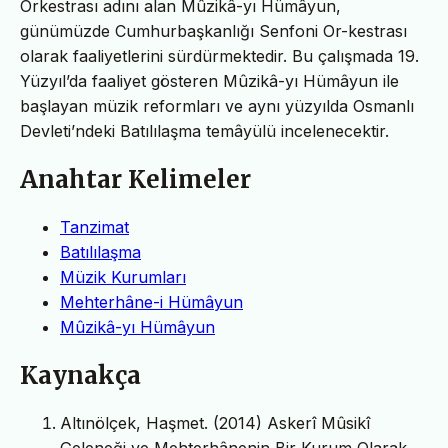
Orkestrası adını alan Mûzikâ-yı Hümâyun,
günümüzde Cumhurbaşkanlığı Senfoni Or-kestrası
olarak faaliyetlerini sürdürmektedir. Bu çalışmada 19.
Yüzyıl’da faaliyet gösteren Mûzikâ-yı Hümâyun ile
başlayan müzik reformları ve aynı yüzyılda Osmanlı
Devleti’ndeki Batılılaşma temâyülü incelenecektir.
Anahtar Kelimeler
Tanzimat
Batılılaşma
Müzik Kurumları
Mehterhâne-i Hümâyun
Mûzikâ-yı Hümâyun
Kaynakça
Altınölçek, Haşmet. (2014) Askerî Mûsikî
Geleneği ve Mehterhânenin Bir Kurum Olarak