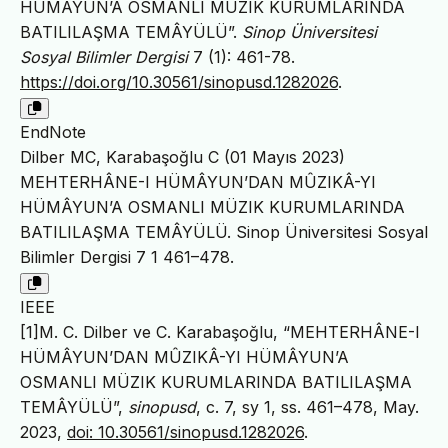
HÜMÂYUN’A OSMANLI MÜZIK KURUMLARINDA
BATILILAŞMA TEMÂYÜLÜ”.
Sinop Üniversitesi
Sosyal Bilimler Dergisi
7 (1): 461-78.
https://doi.org/10.30561/sinopusd.1282026
.
EndNote
Dilber MC, Karabaşoğlu C (01 Mayıs 2023)
MEHTERHÂNE-I HÜMÂYUN’DAN MÛZIKÂ-YI
HÜMÂYUN’A OSMANLI MÜZIK KURUMLARINDA
BATILILAŞMA TEMÂYÜLÜ. Sinop Üniversitesi Sosyal
Bilimler Dergisi 7 1 461–478.
IEEE
[1]M. C. Dilber ve C. Karabaşoğlu, “MEHTERHÂNE-I
HÜMÂYUN’DAN MÛZIKÂ-YI HÜMÂYUN’A
OSMANLI MÜZIK KURUMLARINDA BATILILAŞMA
TEMÂYÜLÜ”,
sinopusd
, c. 7, sy 1, ss. 461–478, May.
2023,
doi: 10.30561/sinopusd.1282026
.