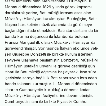
resmî temsilcisi olan Meh-terhâne-i Hümâyun, II.
Mahmud döneminde 1826 yılında görev kapsamı
daraltılarak yerine, Batı müziği icrasını esas alan
Mûzikâ-yı Hümâyun kurulmuştur. Bu değişim, Batı-
lılaşma hareketinin müzik alanında da görülmeye
başlandığını ifade etmektedir. Batı standartlarında bir
bando kurma düşüncesi ile İstanbul’da bulunan
Fransız Manguel ilk olarak Mûzikâ-yı Hümâyun’da
görevlendirilmiştir. Sonrasında İtalyan ekolünde yeti-
şen Giuseppe Donizetti ile birlikte kurum istenilen
seviyeye ulaşmaya başlamıştır. Donizet-ti, Mûzikâ-yı
Hümâyun ustakârı unvanı ile göreve getirildiği gün
itibari ile Batı müziği eğitimine başlayarak, kısa süre
içerisinde saraya bağlı ilk Batı repertuvarı icra eden
bando takımını kurmuştur. II. Mahmud döneminden
itibaren Cumhuriyetin kurulduğu döneme kadar
Mûzikâ-yı Hümâyun faaliyetlerine devam etmiştir.
Cumhuriyet’in ilanı ile birlikte Riyaset-i Cumhur