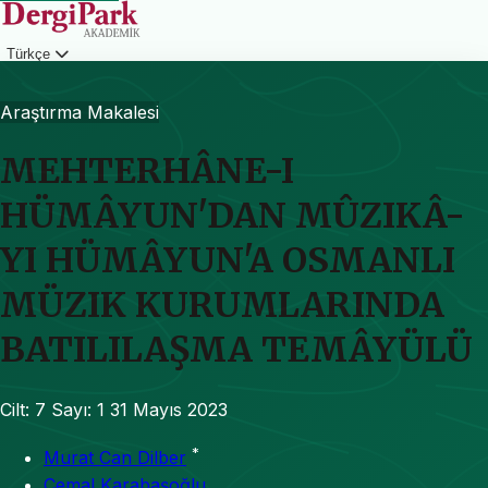
Türkçe
Giriş
Araştırma Makalesi
MEHTERHÂNE-I
HÜMÂYUN'DAN MÛZIKÂ-
YI HÜMÂYUN'A OSMANLI
MÜZIK KURUMLARINDA
BATILILAŞMA TEMÂYÜLÜ
Cilt: 7
Sayı: 1
31 Mayıs 2023
*
Murat Can Dilber
Cemal Karabaşoğlu