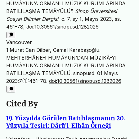
HÜMÂYUN’A OSMANLI MÜZIK KURUMLARINDA
BATILILAŞMA TEMÂYÜLÜ”.
Sinop Üniversitesi
Sosyal Bilimler Dergisi
, c. 7, sy 1, Mayıs 2023, ss.
461-78,
doi:10.30561/sinopusd.1282026
.
Vancouver
1.Murat Can Dilber, Cemal Karabaşoğlu.
MEHTERHÂNE-I HÜMÂYUN’DAN MÛZIKÂ-YI
HÜMÂYUN’A OSMANLI MÜZIK KURUMLARINDA
BATILILAŞMA TEMÂYÜLÜ. sinopusd. 01 Mayıs
2023;7(1):461-78.
doi:10.30561/sinopusd.1282026
Cited By
19. Yüzyılda Görülen Batılılaşmanın 20.
Yüzyıla Tesiri: Dârü’l-Elhân Örneği