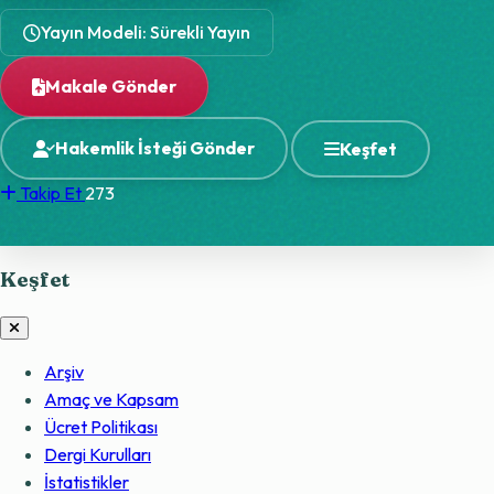
Yayın Modeli: Sürekli Yayın
Makale Gönder
Hakemlik İsteği Gönder
Keşfet
Takip Et
273
Keşfet
Arşiv
Amaç ve Kapsam
Ücret Politikası
Dergi Kurulları
İstatistikler