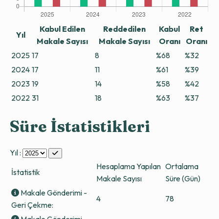
Kabul Edilen
Reddedilen
Kabul
Ret
Yıl
Makale Sayısı
Makale Sayısı
Oranı
Oranı
2025
17
8
%68
%32
2024
17
11
%61
%39
2023
19
14
%58
%42
2022
31
18
%63
%37
Süre İstatistikleri
Yıl :
Hesaplama Yapılan
Ortalama
İstatistik
Makale Sayısı
Süre (Gün)
Makale Gönderimi -
4
78
Geri Çekme: