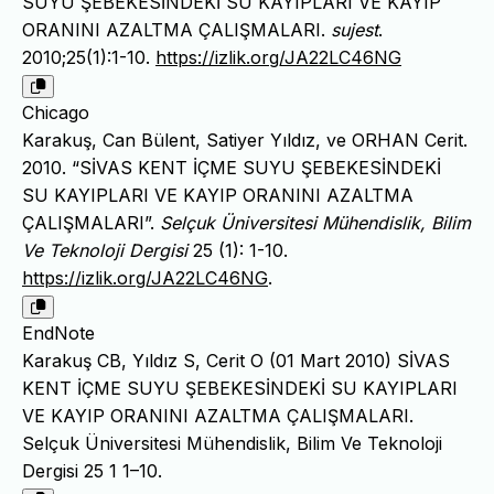
SUYU ŞEBEKESİNDEKİ SU KAYIPLARI VE KAYIP
ORANINI AZALTMA ÇALIŞMALARI.
sujest
.
2010;25(1):1-10.
https://izlik.org/JA22LC46NG
Chicago
Karakuş, Can Bülent, Satiyer Yıldız, ve ORHAN Cerit.
2010. “SİVAS KENT İÇME SUYU ŞEBEKESİNDEKİ
SU KAYIPLARI VE KAYIP ORANINI AZALTMA
ÇALIŞMALARI”.
Selçuk Üniversitesi Mühendislik, Bilim
Ve Teknoloji Dergisi
25 (1): 1-10.
https://izlik.org/JA22LC46NG
.
EndNote
Karakuş CB, Yıldız S, Cerit O (01 Mart 2010) SİVAS
KENT İÇME SUYU ŞEBEKESİNDEKİ SU KAYIPLARI
VE KAYIP ORANINI AZALTMA ÇALIŞMALARI.
Selçuk Üniversitesi Mühendislik, Bilim Ve Teknoloji
Dergisi 25 1 1–10.