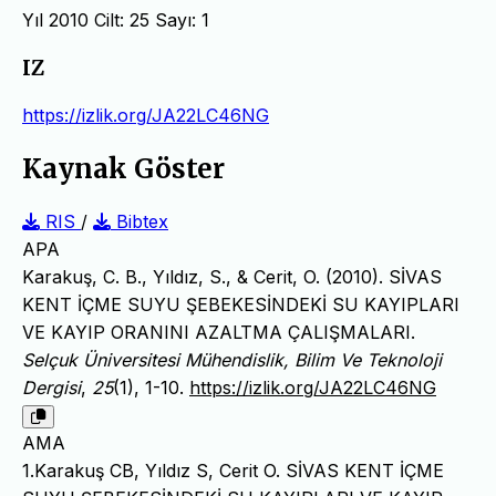
Yıl 2010 Cilt: 25 Sayı: 1
IZ
https://izlik.org/JA22LC46NG
Kaynak Göster
RIS
/
Bibtex
APA
Karakuş, C. B., Yıldız, S., & Cerit, O. (2010). SİVAS
KENT İÇME SUYU ŞEBEKESİNDEKİ SU KAYIPLARI
VE KAYIP ORANINI AZALTMA ÇALIŞMALARI.
Selçuk Üniversitesi Mühendislik, Bilim Ve Teknoloji
Dergisi
,
25
(1), 1-10.
https://izlik.org/JA22LC46NG
AMA
1.Karakuş CB, Yıldız S, Cerit O. SİVAS KENT İÇME