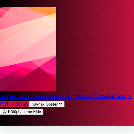
Selçuk Üniversitesi Mühendislik, Bilim Ve Teknoloji Dergisi
PDF İndir
Kaynak Göster
Kütüphaneme Ekle