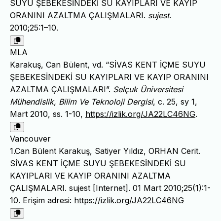
SUYU ŞEBEKESİNDEKİ SU KAYIPLARI VE KAYIP
ORANINI AZALTMA ÇALIŞMALARI.
sujest
.
2010;25:1–10.
MLA
Karakuş, Can Bülent, vd. “SİVAS KENT İÇME SUYU
ŞEBEKESİNDEKİ SU KAYIPLARI VE KAYIP ORANINI
AZALTMA ÇALIŞMALARI”.
Selçuk Üniversitesi
Mühendislik, Bilim Ve Teknoloji Dergisi
, c. 25, sy 1,
Mart 2010, ss. 1-10,
https://izlik.org/JA22LC46NG
.
Vancouver
1.Can Bülent Karakuş, Satiyer Yıldız, ORHAN Cerit.
SİVAS KENT İÇME SUYU ŞEBEKESİNDEKİ SU
KAYIPLARI VE KAYIP ORANINI AZALTMA
ÇALIŞMALARI. sujest [Internet]. 01 Mart 2010;25(1):1-
10. Erişim adresi:
https://izlik.org/JA22LC46NG