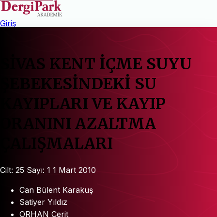
Giriş
SİVAS KENT İÇME SUYU
ŞEBEKESİNDEKİ SU
KAYIPLARI VE KAYIP
ORANINI AZALTMA
ÇALIŞMALARI
Cilt: 25
Sayı: 1
1 Mart 2010
Can Bülent Karakuş
Satiyer Yıldız
ORHAN Cerit