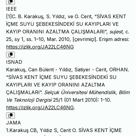
IEEE
[1]C. B. Karakuş, S. Yıldız, ve O. Cerit, “SİVAS KENT
İÇME SUYU ŞEBEKESİNDEKİ SU KAYIPLARI VE
KAYIP ORANINI AZALTMA ÇALIŞMALARI”,
sujest
, c.
25, sy 1, ss. 1–10, Mar. 2010, [çevrimiçi]. Erişim adresi:
https://izlik.org/JA22LC46NG
ISNAD
Karakuş, Can Bülent - Yıldız, Satiyer - Cerit, ORHAN.
“SİVAS KENT İÇME SUYU ŞEBEKESİNDEKİ SU
KAYIPLARI VE KAYIP ORANINI AZALTMA
ÇALIŞMALARI”.
Selçuk Üniversitesi Mühendislik, Bilim
Ve Teknoloji Dergisi
25/1 (01 Mart 2010): 1-10.
https://izlik.org/JA22LC46NG
.
JAMA
1.Karakuş CB, Yıldız S, Cerit O. SİVAS KENT İÇME