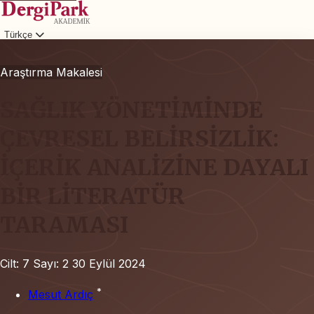
Türkçe
Giriş
Araştırma Makalesi
SAĞLIK YÖNETİMİNDE
ÇEVRESEL BELİRSİZLİK:
İÇERİK ANALİZİNE DAYALI
BİR LİTERATÜR
TARAMASI
Cilt: 7
Sayı: 2
30 Eylül 2024
*
Mesut Ardıç