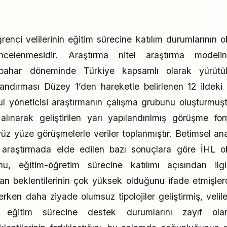
nci velilerinin eğitim sürecine katılım durumlarının o
 incelenmesidir. Araştırma nitel araştırma modeli
lı bahar döneminde Türkiye kapsamlı olarak yürütü
landırması Düzey 1’den hareketle belirlenen 12 ildeki
l yöneticisi araştırmanın çalışma grubunu oluşturmuşt
ınarak geliştirilen yarı yapılandırılmış görüşme fo
 yüz yüze görüşmelerle veriler toplanmıştır. Betimsel ana
 araştırmada elde edilen bazı sonuçlara göre İHL o
unu, eğitim-öğretim sürecine katılımı açısından ilgi
dan beklentilerinin çok yüksek olduğunu ifade etmişlerd
mlerken daha ziyade olumsuz tipolojiler geliştirmiş, velile
e eğitim sürecine destek durumlarını zayıf ola