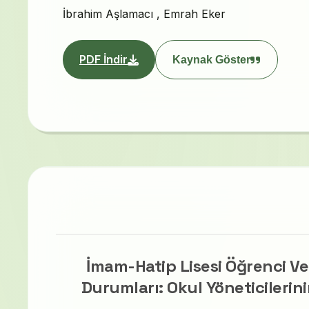
İbrahim Aşlamacı
,
Emrah Eker
PDF İndir
Kaynak Göster
İmam-Hatip Lisesi Öğrenci Vel
Durumları: Okul Yöneticilerini