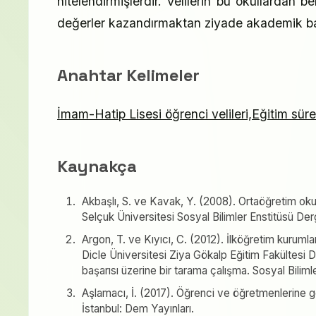
nitelendirmişlerdir. Velilerin bu okullardan b
değerler kazandırmaktan ziyade akademik başar
Anahtar Kelimeler
İmam-Hatip Lisesi öğrenci velileri,Eğitim süreci
Kaynakça
Akbaşlı, S. ve Kavak, Y. (2008). Ortaöğretim okull
Selçuk Üniversitesi Sosyal Bilimler Enstitüsü Dergi
Argon, T. ve Kıyıcı, C. (2012). İlköğretim kurumlar
Dicle Üniversitesi Ziya Gökalp Eğitim Fakültesi De
başarısı üzerine bir tarama çalışma. Sosyal Bilimle
Aşlamacı, İ. (2017). Öğrenci ve öğretmenlerine gör
İstanbul: Dem Yayınları.