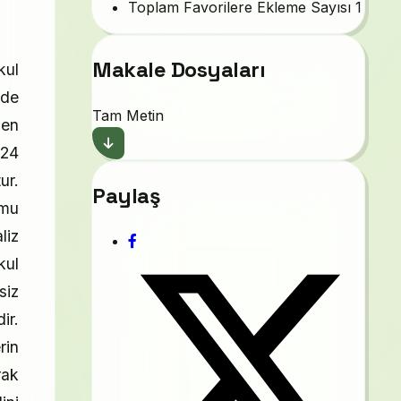
Toplam Favorilere Ekleme Sayısı
1
Makale Dosyaları
kul
nde
Tam Metin
len
 24
ur.
Paylaş
rmu
liz
kul
siz
ir.
rin
rak