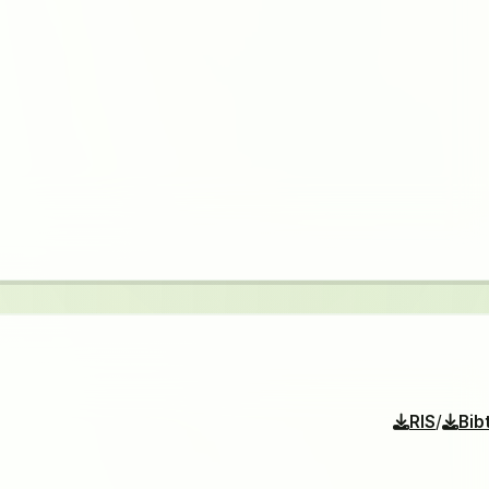
/
RIS
Bib