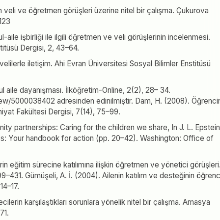
şkin veli ve öğretmen görüşleri üzerine nitel bir çalışma. Çukurova
–123
ile işbirliği ile ilgili öğretmen ve veli görüşlerinin incelenmesi.
titüsü Dergisi, 2, 43–64.
 velilerle iletişim. Ahi Evran Üniversitesi Sosyal Bilimler Enstitüsü
ul aile dayanışması. İlköğretim-Online, 2(2), 28– 34.
e/view/5000038402 adresinden edinilmiştir. Dam, H. (2008). Öğrenci
ahiyat Fakültesi Dergisi, 7(14), 75–99.
ity partnerships: Caring for the children we share, In J. L. Epstein
ps: Your handbook for action (pp. 20–42). Washington: Office of
n eğitim sürecine katılımına ilişkin öğretmen ve yönetici görüşleri
431. Gümüşeli, A. İ. (2004). Ailenin katılım ve desteğinin öğrenc
 14–17.
ilerin karşılaştıkları sorunlara yönelik nitel bir çalışma. Amasya
71.