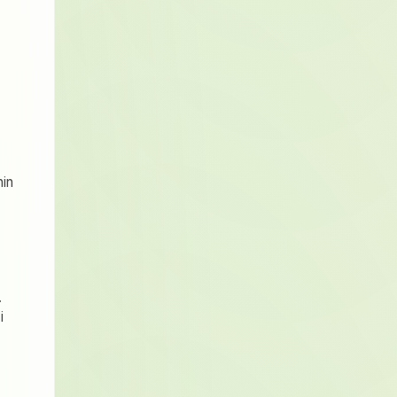
nin
.
i