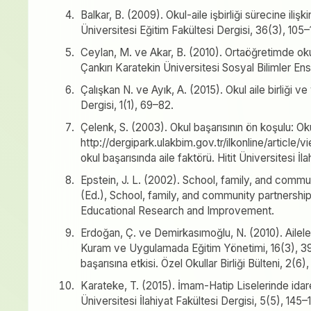
Balkar, B. (2009). Okul-aile işbirliği sürecine ili
Üniversitesi Eğitim Fakültesi Dergisi, 36(3), 105
Ceylan, M. ve Akar, B. (2010). Ortaöğretimde okul-a
Çankırı Karatekin Üniversitesi Sosyal Bilimler Ens
Çalışkan N. ve Ayık, A. (2015). Okul aile birliği ve
Dergisi, 1(1), 69–82.
Çelenk, S. (2003). Okul başarısının ön koşulu: Ok
http://dergipark.ulakbim.gov.tr/ilkonline/articl
okul başarısında aile faktörü. Hitit Üniversitesi İl
Epstein, J. L. (2002). School, family, and commun
(Ed.), School, family, and community partnershi
Educational Research and Improvement.
Erdoğan, Ç. ve Demirkasımoğlu, N. (2010). Aileleri
Kuram ve Uygulamada Eğitim Yönetimi, 16(3), 399–
başarısına etkisi. Özel Okullar Birliği Bülteni, 2(6),
Karateke, T. (2015). İmam-Hatip Liselerinde idarec
Üniversitesi İlahiyat Fakültesi Dergisi, 5(5), 145–1