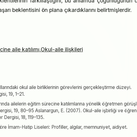
eklentilerinin farklılaştığını, bu anlamda çoğunluğunun d
ı beklentisini ön plana çıkardıklarını belirtmişlerdir.
ne aile katılımı,Okul-aile ilişkileri
arındaki okul aile birliklerinin görevlerini gerçekleştirme düzeyi.
si, 19, 1–21.
ında ailelerin eğitim sürecine katılımlarına yönelik öğretmen görüşl
rgisi, 19, 80–95 Aslanargun, E. (2007). Okul-aile işbirliği ve öğren
r Dergisi, 18, 119–135.
e İmam-Hatip Liseleri: Profiller, algılar, memnuniyet, aidiyet.