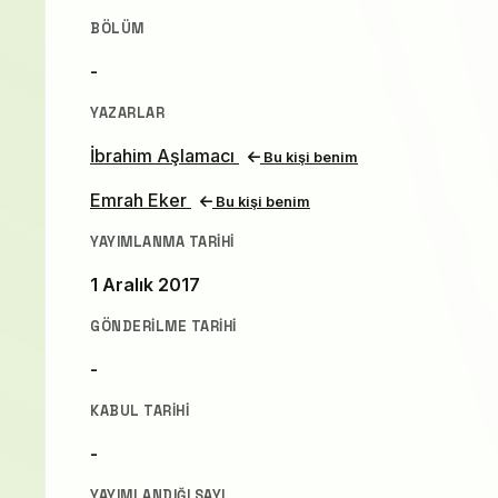
BÖLÜM
-
YAZARLAR
İbrahim Aşlamacı
Bu kişi benim
Emrah Eker
Bu kişi benim
YAYIMLANMA TARIHI
1 Aralık 2017
GÖNDERILME TARIHI
-
KABUL TARIHI
-
YAYIMLANDIĞI SAYI